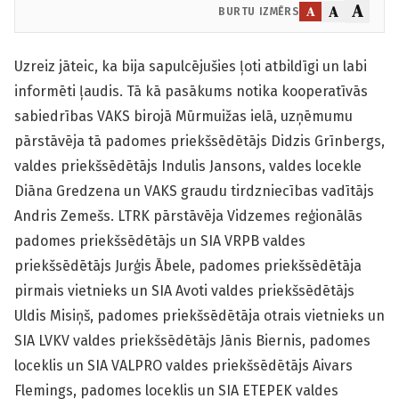
A
A
A
BURTU IZMĒRS
Uzreiz jāteic, ka bija sapulcējušies ļoti atbildīgi un labi
informēti ļaudis. Tā kā pasākums notika kooperatīvās
sabiedrības VAKS birojā Mūrmuižas ielā, uzņēmumu
pārstāvēja tā padomes priekšsēdētājs Didzis Grīnbergs,
valdes priekšsēdētājs Indulis Jansons, valdes locekle
Diāna Gredzena un VAKS graudu tirdzniecības vadītājs
Andris Zemešs. LTRK pārstāvēja Vidzemes reģionālās
padomes priekšsēdētājs un SIA VRPB valdes
priekšsēdētājs Jurģis Ābele, padomes priekšsēdētāja
pirmais vietnieks un SIA Avoti valdes priekšsēdētājs
Uldis Misiņš, padomes priekšsēdētāja otrais vietnieks un
SIA LVKV valdes priekšsēdētājs Jānis Biernis, padomes
loceklis un SIA VALPRO valdes priekšsēdētājs Aivars
Flemings, padomes loceklis un SIA ETEPEK valdes