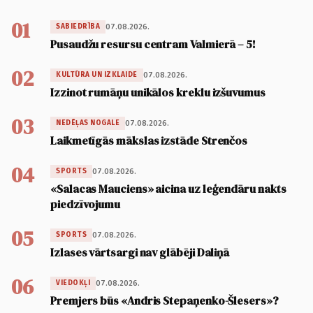
01
07.08.2026.
SABIEDRĪBA
Pusaudžu resursu centram Valmierā – 5!
02
07.08.2026.
KULTŪRA UN IZKLAIDE
Izzinot rumāņu unikālos kreklu izšuvumus
03
07.08.2026.
NEDĒĻAS NOGALE
Laikmetīgās mākslas izstāde Strenčos
04
07.08.2026.
SPORTS
«Salacas Mauciens» aicina uz leģendāru nakts
piedzīvojumu
05
07.08.2026.
SPORTS
Izlases vārtsargi nav glābēji Daliņā
06
07.08.2026.
VIEDOKĻI
Premjers būs «Andris Stepaņenko-Šlesers»?