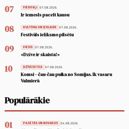
07
07.08.2026.
VIEDOKĻI
Ir iemesls pacelt kausu
08
07.08.2026.
KULTŪRA UN IZKLAIDE
Festivāls ielīksmo pilsētu
09
07.08.2026.
VIESIS
«Dzīve ir skaista!»
10
07.08.2026.
DZĪVESSTILS
Komsi – čau-čau puika no Somijas. Ik vasaru
Valmierā
Populārākie
01
04.08.2026.
PILSĒTĀS UN NOVADOS