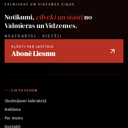
VALMIERAS UN VIDZEMES ZIŅAS
Notikumi,
cilvēki un stāsti
no
Valmieras un Vidzemes.
NEATKARĪGI · VIETĒJI
KĻŪSTI PAR LASĪTĀJU
Abonē Liesmu
LIETOTĀJIEM
Sludinājumi laikrakstā
Reklāma
Par mums
Kontakti