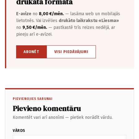
drukātā formātā
E-avīze
no
8,00 €/mēn.
— lasāma web un mobilajās
lietotnēs. Vai izvēlies
drukāto laikrakstu «Liesma»
no
9,50 €/mēn.
— pastkastē trīs reizes nedēļā, ar
pieeju arī e-avīzei.
ABONĒT
VISI PIEDĀVĀJUMI
PIEVIENOJIES SARUNAI
Pievieno komentāru
Komentēt vari arī anonīmi — pietiek norādīt vārdu.
VĀRDS