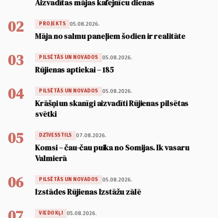
Aizvadītas mājas kafejnīcu dienas
02
05.08.2026.
PROJEKTS
Māja no salmu paneļiem šodien ir realitāte
03
05.08.2026.
PILSĒTĀS UN NOVADOS
Rūjienas aptiekai – 185
04
05.08.2026.
PILSĒTĀS UN NOVADOS
Krāšņi un skanīgi aizvadīti Rūjienas pilsētas
svētki
05
07.08.2026.
DZĪVESSTILS
Komsi – čau-čau puika no Somijas. Ik vasaru
Valmierā
06
05.08.2026.
PILSĒTĀS UN NOVADOS
Izstādes Rūjienas Izstāžu zālē
07
05.08.2026.
VIEDOKĻI