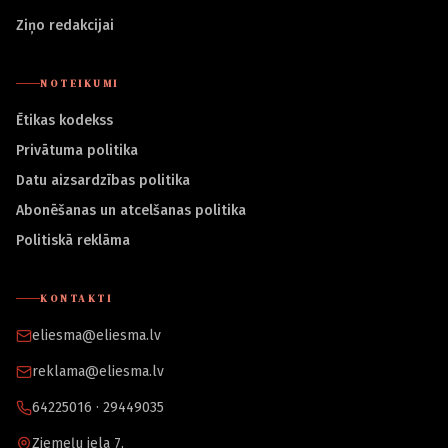
Ziņo redakcijai
NOTEIKUMI
Ētikas kodekss
Privātuma politika
Datu aizsardzības politika
Abonēšanas un atcelšanas politika
Politiskā reklāma
KONTAKTI
eliesma@eliesma.lv
reklama@eliesma.lv
64225016 · 29449035
Ziemeļu iela 7,