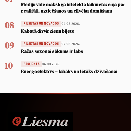
Mediju vide mākslīgā intelekta laikmetā: cīņa par
realitāti, uzticēšanos un cilvēku domāšanu
08
04.08.2026.
PILSĒTĀS UN NOVADOS
Kabatā divvirzienu biļete
09
04.08.2026.
PILSĒTĀS UN NOVADOS
Ražas sezonai sākums ir labs
10
04.08.2026.
PROJEKTS
Energoefektīvs – labāks un lētāks dzīvošanai