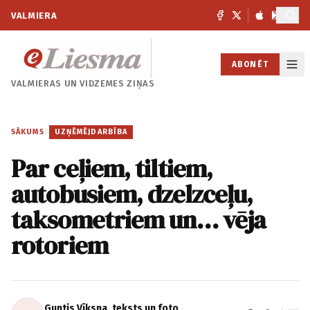
VALMIERA
ABONĒT
VALMIERAS UN
VIDZEMES ZIŅAS
SĀKUMS
/
UZŅĒMĒJDARBĪBA
Par ceļiem, tiltiem,
autobusiem, dzelzceļu,
taksometriem un… vēja
rotoriem
Guntis Vīksna, teksts un foto