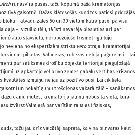
.Arch
runasvīra puses, taču kopumā paša krematorijas
ozitīvā gaisotnē. Dažas klātesošās kundzes patiesi priecājās
o bloku – atvadu zāles 60 un 30 vietām katrā pusē, pa visu
 daļa – vizuālo tēlu, tā īsti nevarēja piesieties arī par
diem) auto stāvvietu, norobežojošo trīsmetrīgu tūju
, jo neviena no ekspertīzēm striktu
veto
otrajai krematorijai
bā vienas pilsētas, Valmieras, robežās nebija paģērējusi… Tai
gumenti par satiksmes drošību objekta teritorijai pieguļošajā
dījumi uz apkārtējo vēl brīvo zemes gabalu vērtības krišanos
 kvalitātes izmaiņu ne jau uz pozitīvo pusi. Lai cik liela
gaisotni un nekaitīgumu trešdienas vakarā zālē – sanāksmes
o dažu dāmu mutes, krematorija jau nu nebūs tā vieta, kurai
esu izvērst Valmierā par varītēm rausies i fiziskas, i
audz, taču jau drīz vaicātāji saprata, ka viņa pilnvaras kaut