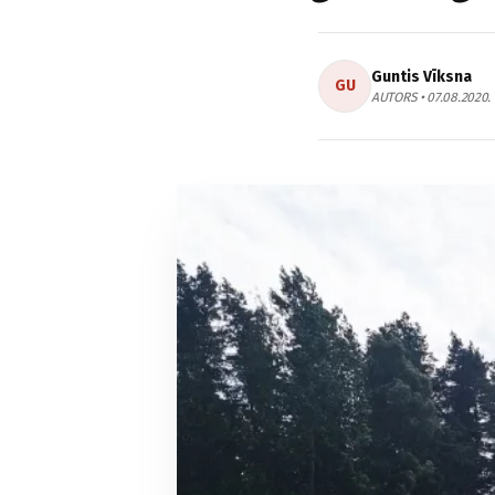
Guntis Vīksna
GU
AUTORS • 07.08.2020.