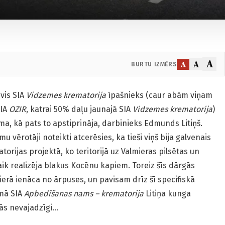
A
A
A
BURTU IZMĒRS
vis SIA
Vidzemes krematorija
īpašnieks (caur abām viņam
IA
OZIR
, katrai 50% daļu jaunajā SIA
Vidzemes krematorija
)
ma, kā pats to apstiprināja, darbinieks Edmunds Litiņš.
 vērotāji noteikti atcerēsies, ka tieši viņš bija galvenais
atorijas projektā, ko teritorijā uz Valmieras pilsētas un
k realizēja blakus Kocēnu kapiem. Toreiz šīs dārgās
erā ienāca no ārpuses, un pavisam drīz šī specifiskā
mā SIA
Apbedīšanas nams – krematorija
Litiņa kunga
jās nevajadzīgi…