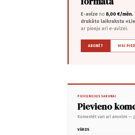
formātā
E-avīze
no
8,00 €/mēn.
drukāto laikrakstu «L
ar pieeju arī e-avīzei.
ABONĒT
VISI PIE
PIEVIENOJIES SARUNAI
Pievieno kom
Komentēt vari arī anonīmi — p
VĀRDS