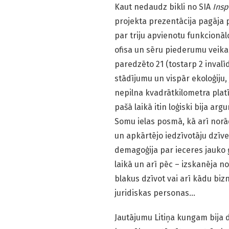
Kaut nedaudz bikli no SIA
Insp
projekta prezentācija pagāja p
par triju apvienotu funkcionāl
ofisa un sēru piederumu veikala
paredzēto 21 (tostarp 2 invalī
stādījumu un vispār ekoloģiju
nepilna kvadrātkilometra platī
pašā laikā itin loģiski bija ar
Somu ielas posmā, kā arī norā
un apkārtējo iedzīvotāju dzīves
demagoģija par ieceres jauko 
laikā un arī pēc – izskanēja n
blakus dzīvot vai arī kādu bizn
juridiskas personas…
Jautājumu Litiņa kungam bija d