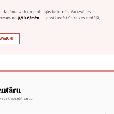
— lasāma web un mobilajās lietotnēs. Vai izvēlies
iesma»
no
9,50 €/mēn.
— pastkastē trīs reizes nedēļā,
DĀVĀJUMI
entāru
ietiek norādīt vārdu.