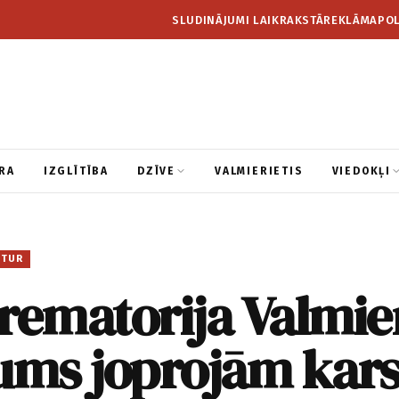
SLUDINĀJUMI LAIKRAKSTĀ
REKLĀMA
POL
RA
IZGLĪTĪBA
DZĪVE
VALMIERIETIS
VIEDOKĻI
ITUR
rematorija Valmie
ums joprojām kars