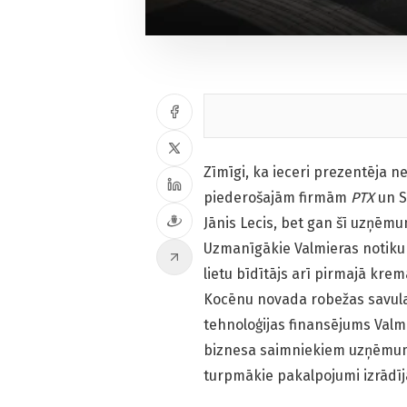
Zīmīgi, ka ieceri prezentēja ne
piederošajām firmām
PTX
un S
Jānis Lecis, bet gan šī uzņēmu
Uzmanīgākie Valmieras notikumu
lietu bīdītājs arī pirmajā krem
Kocēnu novada robežas savulai
tehnoloģijas finansējums Valmi
biznesa saimniekiem uzņēmu
turpmākie pakalpojumi izrādī