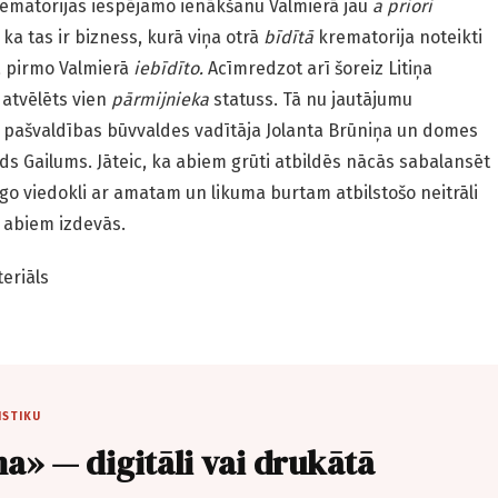
krematorijas iespējamo ienākšanu Valmierā jau
a priori
ka tas ir bizness, kurā viņa otrā
bīdītā
krematorija noteikti
a pirmo Valmierā
iebīdīto.
Acīmredzot arī šoreiz Litiņa
atvēlēts vien
pārmijnieka
statuss. Tā nu jautājumu
 pašvaldības būvvaldes vadītāja Jolanta Brūniņa un domes
ds Gailums. Jāteic, ka abiem grūti atbildēs nācās sabalansēt
rīgo viedokli ar amatam un likuma burtam atbilstošo neitrāli
 abiem izdevās.
eriāls
ISTIKU
a» — digitāli vai drukātā