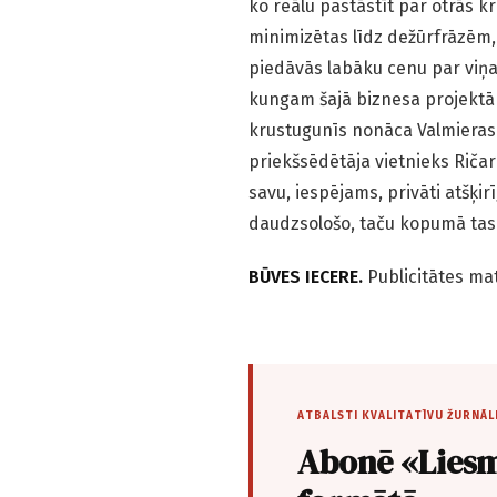
ko reālu pastāstīt par otrās 
minimizētas līdz dežūrfrāzēm, 
piedāvās labāku cenu par viņ
kungam šajā biznesa projektā 
krustugunīs nonāca Valmieras
priekšsēdētāja vietnieks Ričar
savu, iespējams, privāti atšķi
daudzsološo, taču kopumā tas
BŪVES IECERE.
Publicitātes mat
ATBALSTI KVALITATĪVU ŽURNĀL
Abonē «Liesm