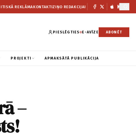
ITISKĀ REKLĀMA
KONTAKTI
ZIŅO REDAKCIJAI
PIESLĒGTIES
E-AVĪZE
ABONĒT
PROJEKTI
APMAKSĀTĀ PUBLIKĀCIJA
rā –
ts!