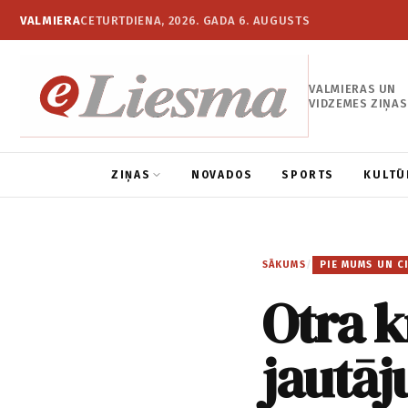
VALMIERA
CETURTDIENA, 2026. GADA 6. AUGUSTS
VALMIERAS UN
VIDZEMES ZIŅAS
ZIŅAS
NOVADOS
SPORTS
KULTŪ
SĀKUMS
/
PIE MUMS UN C
Otra k
jautāj