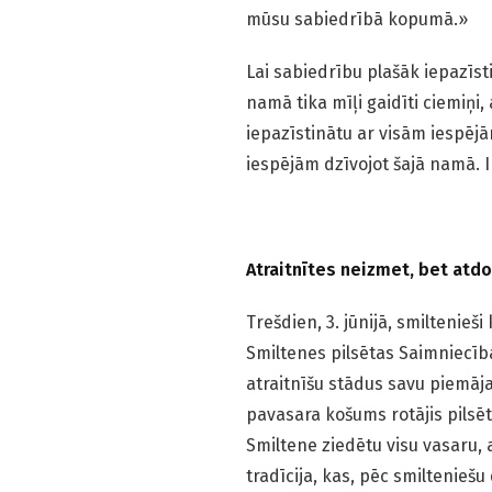
mūsu sabiedrībā kopumā.»
Lai sabiedrību plašāk iepazīs
namā tika mīļi gaidīti ciemiņi, 
iepazīstinātu ar visām iespējām
iespējām dzīvojot šajā namā. I
Atraitnītes neizmet, bet atd
Trešdien, 3. jūnijā, smiltenieš
Smiltenes pilsētas Saimniecīb
atraitnīšu stādus savu piemāja
pavasara košums rotājis pilsēt
Smiltene ziedētu visu vasaru, 
tradīcija, kas, pēc smiltenieš