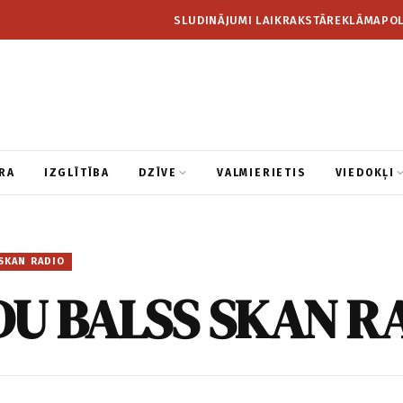
SLUDINĀJUMI LAIKRAKSTĀ
REKLĀMA
POL
RA
IZGLĪTĪBA
DZĪVE
VALMIERIETIS
VIEDOKĻI
SKAN RADIO
U BALSS SKAN R