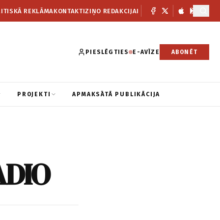
ITISKĀ REKLĀMA
KONTAKTI
ZIŅO REDAKCIJAI
PIESLĒGTIES
E-AVĪZE
ABONĒT
PROJEKTI
APMAKSĀTĀ PUBLIKĀCIJA
ADIO