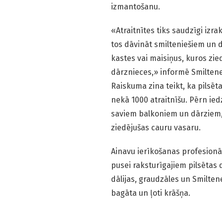
izmantošanu.
«Atraitnītes tiks saudzīgi izrakt
tos dāvināt smilteniešiem un do
kastes vai maisiņus, kuros zie
dārznieces,» informē Smilten
Raiskuma zina teikt, ka pilsēt
nekā 1000 atraitnīšu. Pērn iedz
saviem balkoniem un dārziem, u
ziedējušas cauru vasaru.
Ainavu ierīkošanas profesionā
pusei raksturīgajiem pilsētas 
dālijas, graudzāles un Smilten
bagāta un ļoti krāšņa.