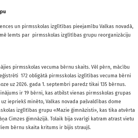
upu
ences un pirmsskolas izglītības pieejamību Valkas novadā,
ē lemts par pirmsskolas izglītības grupu reorganizāciju
ājies pirmsskolas vecuma bērnu skaits. Vēl pērn, mācību
ģistrēti 172 obligātā pirmsskolas izglītības vecuma bērni
oze uz 2026. gada 1. septembri paredz tikai 135 bērnus.
inājums ir 19 bērni, kas atbilst vienas pirmsskolas grupas
 uz iepriekš minēto, Valkas novada pašvaldības dome
kolas izglītības grupu «Mazie ģimnāzisti», kas tika atvērta
a Cimzes ģimnāzijā. Tolaik bija svarīgi katram atrast vietu
iem bērnu skaita kritums ir bijis straujš.