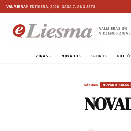
VALMIERA
PIEKTDIENA, 2026. GADA 7. AUGUSTS
VALMIERAS UN
VIDZEMES ZIŅAS
ZIŅAS
NOVADOS
SPORTS
KULTŪ
SĀKUMS
/
NOVADU BALSS 
NOVAD