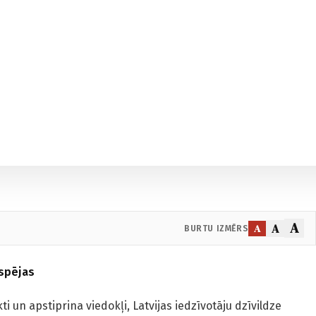
A
A
A
BURTU IZMĒRS
espējas
i un apstiprina viedokļi, Latvijas iedzīvotāju dzīvildze