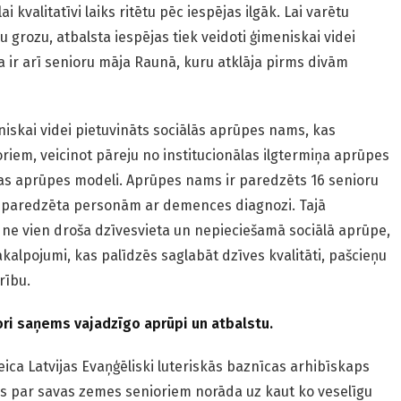
ai kvalitatīvi laiks ritētu pēc iespējas ilgāk. Lai varētu
 grozu, atbalsta iespējas tiek veidoti ģimeniskai videi
a ir arī senioru māja Raunā, kuru atklāja pirms divām
iskai videi pietuvināts sociālās aprūpes nams, kas
iem, veicinot pāreju no institucionālas ilgtermiņa aprūpes
as aprūpes modeli. Aprūpes nams ir paredzēts 16 senioru
e paredzēta personām ar demences diagnozi. Tajā
 ne vien droša dzīvesvieta un nepieciešamā sociālā aprūpe,
akalpojumi, kas palīdzēs saglabāt dzīves kvalitāti, pašcieņu
rību.
ori saņems vajadzīgo aprūpi un atbalstu.
eica Latvijas Evaņģēliski luteriskās baznīcas arhibīskaps
es par savas zemes senioriem norāda uz kaut ko veselīgu