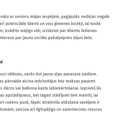
tinātu ar senioru mājas iespējām, pagājušās nedēļas nogalē
arī potenciālie klienti un viņu ģimenes locekļi, lai tuvāk
, izrādītu mājīgo vidi, izstāstot par klientu ikdienas
nterese par jauno sociālo pakalpojumu bijusi liela.
od
i kuri vēlēsies, varēs dot jaunu elpu pavasara ziediem.
as pārvalde aicina iedzīvotājus bez maksas paņemt
s dārzu vai balkona kastu labiekārtošanai. Iepriekš šis
as apstādījumus, bet tagad stādījumi tiek mainīti, lai
arī rudens pusē, tāpēc atraitnīšu atdošana savējiem ir
u domām, veicina arī ilgtspējīgu un saimniecisku resursu