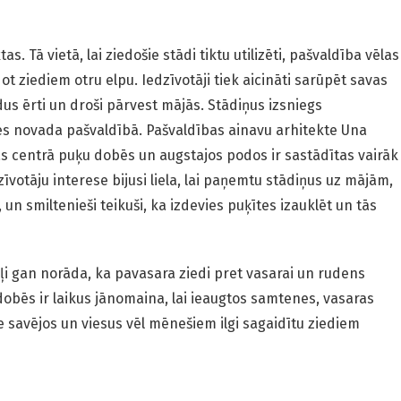
as. Tā vietā, lai ziedošie stādi tiktu utilizēti, pašvaldība vēlas
t ziediem otru elpu. Iedzīvotāji tiek aicināti sarūpēt savas
dus ērti un droši pārvest mājās. Stādiņus izsniegs
es novada pašvaldībā. Pašvaldības ainavu arhitekte Una
as centrā puķu dobēs un augstajos podos ir sastādītas vairāk
īvotāju interese bijusi liela, lai paņemtu stādiņus uz mājām,
n smiltenieši teikuši, ka izdevies puķītes izauklēt un tās
ļi gan norāda, ka pavasara ziedi pret vasarai un rudens
dobēs ir laikus jānomaina, lai ieaugtos samtenes, vasaras
e savējos un viesus vēl mēnešiem ilgi sagaidītu ziediem