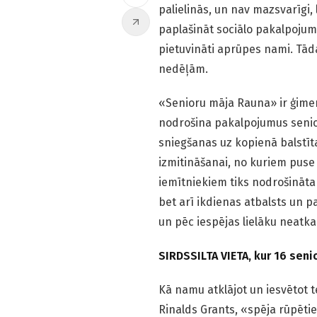
palielinās, un nav mazsvarīgi, l
paplašināt sociālo pakalpojumu
pietuvināti aprūpes nami. Tād
nedēļām.
«Senioru māja Rauna» ir ģimen
nodrošina pakalpojumus senior
sniegšanas uz kopienā balstīt
izmitināšanai, no kuriem pus
iemītniekiem tiks nodrošināta
bet arī ikdienas atbalsts un p
un pēc iespējas lielāku neatka
SIRDSSILTA VIETA, kur 16 seni
Kā namu atklājot un iesvētot t
Rinalds Grants, «spēja rūpēti