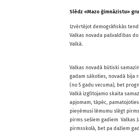
Slēdz «Mazo ģimnāzistu» gr
Izvērtējot demogrāfiskās tend
Valkas novada pašvaldības dom
Valkā.
Valkas novadā būtiski samazin
gadam sākoties, novadā bija re
(no 5 gadu vecuma), bet progn
Valkā izglītojamo skaita samaz
apjomam, tāpēc, pamatojoties
pieņēmusi lēmumu slēgt pirmss
pirms sešiem gadiem Valkas Jāņ
pirms­skolā, bet pa dažiem gad