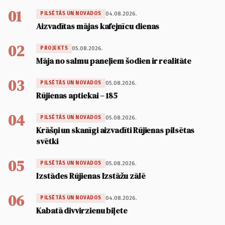
01
04.08.2026.
PILSĒTĀS UN NOVADOS
Aizvadītas mājas kafejnīcu dienas
02
05.08.2026.
PROJEKTS
Māja no salmu paneļiem šodien ir realitāte
03
05.08.2026.
PILSĒTĀS UN NOVADOS
Rūjienas aptiekai – 185
04
05.08.2026.
PILSĒTĀS UN NOVADOS
Krāšņi un skanīgi aizvadīti Rūjienas pilsētas
svētki
05
05.08.2026.
PILSĒTĀS UN NOVADOS
Izstādes Rūjienas Izstāžu zālē
06
04.08.2026.
PILSĒTĀS UN NOVADOS
Kabatā divvirzienu biļete