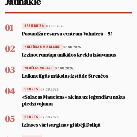
Jaunākie
01
07.08.2026.
SABIEDRĪBA
Pusaudžu resursu centram Valmierā – 5!
02
07.08.2026.
KULTŪRA UN IZKLAIDE
Izzinot rumāņu unikālos kreklu izšuvumus
03
07.08.2026.
NEDĒĻAS NOGALE
Laikmetīgās mākslas izstāde Strenčos
04
07.08.2026.
SPORTS
«Salacas Mauciens» aicina uz leģendāru nakts
piedzīvojumu
05
07.08.2026.
SPORTS
Izlases vārtsargi nav glābēji Daliņā