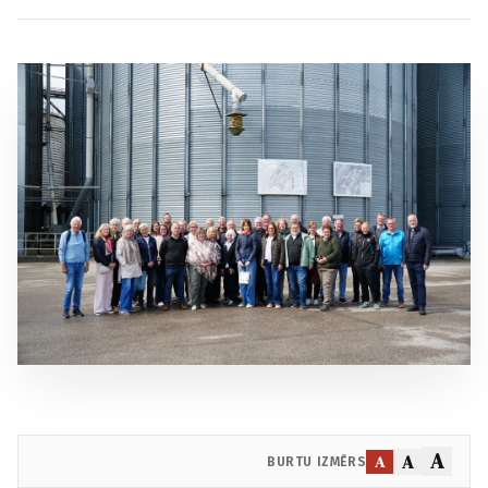
A
A
A
BURTU IZMĒRS