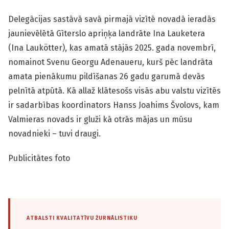
Delegācijas sastāvā savā pirmajā vizītē novadā ieradās
jaun­ievēlētā Gīterslo apriņķa landrāte Ina Lauketera
(Ina Laukötter), kas amatā stājās 2025. gada novembrī,
nomainot Svenu Georgu Adenaueru, kurš pēc landrāta
amata pienākumu pildīšanas 26 gadu garumā devās
pelnītā atpūtā. Kā allaž klātesošs visās abu valstu vizītēs
ir sadarbības koordinators Hanss Joahims Švolovs, kam
Valmieras novads ir gluži kā otrās mājas un mūsu
novadnieki – tuvi draugi.
Publicitātes foto
ATBALSTI KVALITATĪVU ŽURNĀLISTIKU