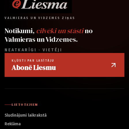
VALMIERAS UN VIDZEMES ZIŅAS
Notikumi,
cilvēki un stāsti
no
Valmieras un Vidzemes.
NEATKARĪGI · VIETĒJI
KĻŪSTI PAR LASĪTĀJU
Abonē Liesmu
LIETOTĀJIEM
Sludinājumi laikrakstā
Reklāma