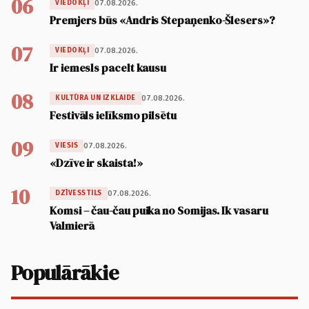
06
07.08.2026.
VIEDOKĻI
Premjers būs «Andris Stepaņenko-Šlesers»?
07
07.08.2026.
VIEDOKĻI
Ir iemesls pacelt kausu
08
07.08.2026.
KULTŪRA UN IZKLAIDE
Festivāls ielīksmo pilsētu
09
07.08.2026.
VIESIS
«Dzīve ir skaista!»
10
07.08.2026.
DZĪVESSTILS
Komsi – čau-čau puika no Somijas. Ik vasaru
Valmierā
Populārākie