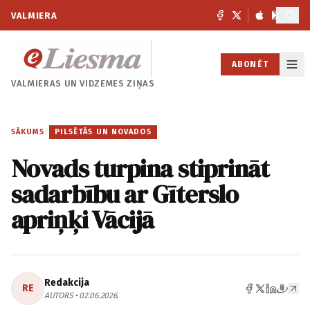
VALMIERA
ABONĒT
VALMIERAS UN
VIDZEMES ZIŅAS
SĀKUMS
/
PILSĒTĀS UN NOVADOS
Novads turpina stiprināt
sadarbību ar Gīterslo
apriņķi Vācijā
Redakcija
RE
AUTORS • 02.06.2026.