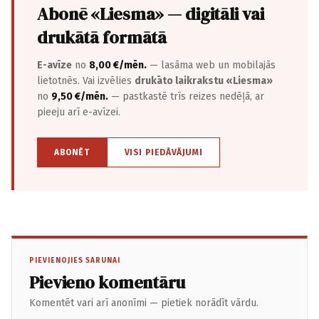
Abonē «Liesma» — digitāli vai
drukātā formātā
E-avīze
no
8,00 €/mēn.
— lasāma web un mobilajās
lietotnēs. Vai izvēlies
drukāto laikrakstu «Liesma»
no
9,50 €/mēn.
— pastkastē trīs reizes nedēļā, ar
pieeju arī e-avīzei.
ABONĒT
VISI PIEDĀVĀJUMI
PIEVIENOJIES SARUNAI
Pievieno komentāru
Komentēt vari arī anonīmi — pietiek norādīt vārdu.