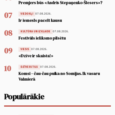
Premjers būs «Andris Stepaņenko-Šlesers»?
07
07.08.2026.
VIEDOKĻI
Ir iemesls pacelt kausu
08
07.08.2026.
KULTŪRA UN IZKLAIDE
Festivāls ielīksmo pilsētu
09
07.08.2026.
VIESIS
«Dzīve ir skaista!»
10
07.08.2026.
DZĪVESSTILS
Komsi – čau-čau puika no Somijas. Ik vasaru
Valmierā
Populārākie