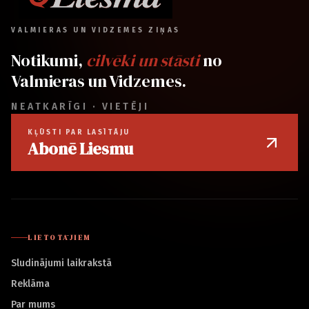
VALMIERAS UN VIDZEMES ZIŅAS
Notikumi,
cilvēki un stāsti
no
Valmieras un Vidzemes.
NEATKARĪGI · VIETĒJI
KĻŪSTI PAR LASĪTĀJU
Abonē Liesmu
LIETOTĀJIEM
Sludinājumi laikrakstā
Reklāma
Par mums