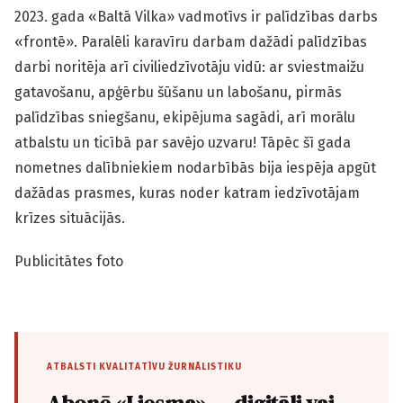
2023. gada «Baltā Vilka» vadmotīvs ir palīdzības darbs
«frontē». Paralēli karavīru darbam dažādi palīdzības
darbi noritēja arī civiliedzīvotāju vidū: ar sviestmaižu
gatavošanu, apģērbu šūšanu un labošanu, pirmās
palīdzības sniegšanu, ekipējuma sagādi, arī morālu
atbalstu un ticībā par savējo uzvaru! Tāpēc šī gada
nometnes dalībniekiem nodarbībās bija iespēja apgūt
dažādas prasmes, kuras noder katram iedzīvotājam
krīzes situācijās.
Publicitātes foto
ATBALSTI KVALITATĪVU ŽURNĀLISTIKU