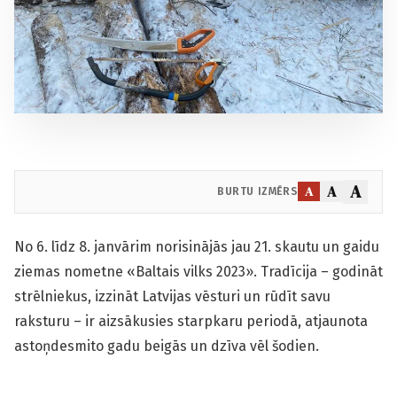
A
A
A
BURTU IZMĒRS
No 6. līdz 8. janvārim norisinājās jau 21. skautu un gaidu
ziemas nometne «Baltais vilks 2023». Tradīcija – godināt
strēlniekus, izzināt Latvijas vēsturi un rūdīt savu
raksturu – ir aizsākusies starpkaru periodā, atjaunota
astoņdesmito gadu beigās un dzīva vēl šodien.