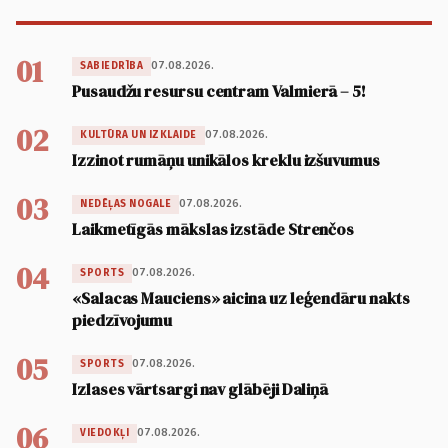
01
07.08.2026.
SABIEDRĪBA
Pusaudžu resursu centram Valmierā – 5!
02
07.08.2026.
KULTŪRA UN IZKLAIDE
Izzinot rumāņu unikālos kreklu izšuvumus
03
07.08.2026.
NEDĒĻAS NOGALE
Laikmetīgās mākslas izstāde Strenčos
04
07.08.2026.
SPORTS
«Salacas Mauciens» aicina uz leģendāru nakts
piedzīvojumu
05
07.08.2026.
SPORTS
Izlases vārtsargi nav glābēji Daliņā
06
07.08.2026.
VIEDOKĻI