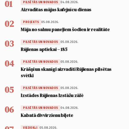
01
04.08.2026.
PILSĒTĀS UN NOVADOS
Aizvadītas mājas kafejnīcu dienas
02
05.08.2026.
PROJEKTS
Māja no salmu paneļiem šodien ir realitāte
03
05.08.2026.
PILSĒTĀS UN NOVADOS
Rūjienas aptiekai – 185
04
05.08.2026.
PILSĒTĀS UN NOVADOS
Krāšņi un skanīgi aizvadīti Rūjienas pilsētas
svētki
05
05.08.2026.
PILSĒTĀS UN NOVADOS
Izstādes Rūjienas Izstāžu zālē
06
04.08.2026.
PILSĒTĀS UN NOVADOS
Kabatā divvirzienu biļete
05.08.2026.
VIEDOKĻI