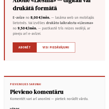
Abonē «Liesma» — digitāli vai
drukātā formātā
E-avīze
no
8,00 €/mēn.
— lasāma web un mobilajās
lietotnēs. Vai izvēlies
drukāto laikrakstu «Liesma»
no
9,50 €/mēn.
— pastkastē trīs reizes nedēļā, ar
pieeju arī e-avīzei.
ABONĒT
VISI PIEDĀVĀJUMI
PIEVIENOJIES SARUNAI
Pievieno komentāru
Komentēt vari arī anonīmi — pietiek norādīt vārdu.