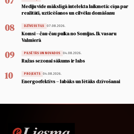
07
Mediju vide mākslīgā intelekta laikmetā: cīņa par
realitāti, uzticēšanos un cilvēku domāšanu
08
07.08.2026.
DZĪVESSTILS
Komsi – čau-čau puika no Somijas. Ik vasaru
Valmierā
09
04.08.2026.
PILSĒTĀS UN NOVADOS
Ražas sezonai sākums ir labs
10
04.08.2026.
PROJEKTS
Energoefektīvs – labāks un lētāks dzīvošanai