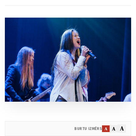
A
A
A
BURTU IZMĒRS