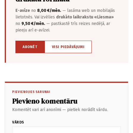
E-avīze
no
8,00 €/mēn.
— lasāma web un mobilajās
lietotnēs. Vai izvēlies
drukāto laikrakstu «Liesma»
no
9,50 €/mēn.
— pastkastē trīs reizes nedēļā, ar
pieeju arī e-avīzei.
ABONĒT
VISI PIEDĀVĀJUMI
PIEVIENOJIES SARUNAI
Pievieno komentāru
Komentēt vari arī anonīmi — pietiek norādīt vārdu.
VĀRDS