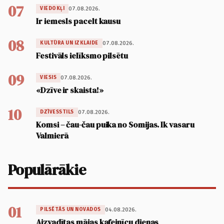
07
07.08.2026.
VIEDOKĻI
Ir iemesls pacelt kausu
08
07.08.2026.
KULTŪRA UN IZKLAIDE
Festivāls ielīksmo pilsētu
09
07.08.2026.
VIESIS
«Dzīve ir skaista!»
10
07.08.2026.
DZĪVESSTILS
Komsi – čau-čau puika no Somijas. Ik vasaru
Valmierā
Populārākie
01
04.08.2026.
PILSĒTĀS UN NOVADOS
Aizvadītas mājas kafejnīcu dienas