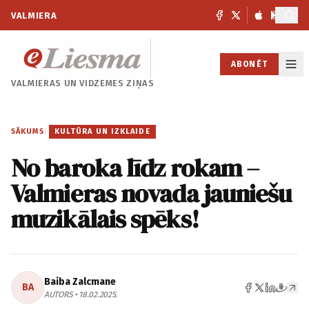
VALMIERA
ABONĒT
VALMIERAS UN
VIDZEMES ZIŅAS
SĀKUMS
/
KULTŪRA UN IZKLAIDE
No baroka līdz rokam –
Valmieras novada jauniešu
muzikālais spēks!
Baiba Zalcmane
BA
AUTORS • 18.02.2025.