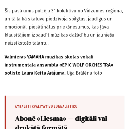
Šis pasākums pulcēja 31 kolektīvu no Vidzemes reģiona,
un tā laikā skatuve piedzīvoja spilgtus, jaudīgus un
emocionāli piesātinātus priekšnesumus, kas ļāva
klausītājiem izbaudīt mūzikas dažādību un jauniešu
neizsīkstošo talantu.
Valmieras YAMAHA mūzikas skolas vokāli
instrumentālā ansambļa «EPIC WOLF ORCHESTRA»
soliste Laura Keita Arājuma.
Uģa Brālēna foto
ATBALSTI KVALITATĪVU ŽURNĀLISTIKU
Abonē «Liesma» — digitāli vai
drukātā formātā