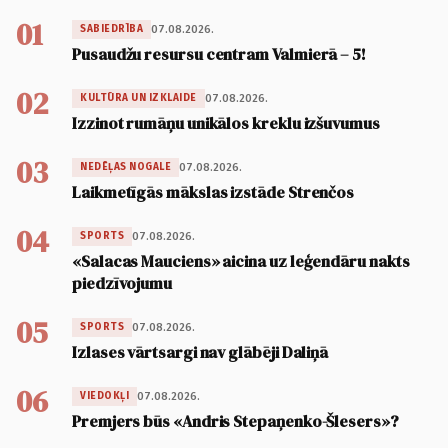
01
07.08.2026.
SABIEDRĪBA
Pusaudžu resursu centram Valmierā – 5!
02
07.08.2026.
KULTŪRA UN IZKLAIDE
Izzinot rumāņu unikālos kreklu izšuvumus
03
07.08.2026.
NEDĒĻAS NOGALE
Laikmetīgās mākslas izstāde Strenčos
04
07.08.2026.
SPORTS
«Salacas Mauciens» aicina uz leģendāru nakts
piedzīvojumu
05
07.08.2026.
SPORTS
Izlases vārtsargi nav glābēji Daliņā
06
07.08.2026.
VIEDOKĻI
Premjers būs «Andris Stepaņenko-Šlesers»?