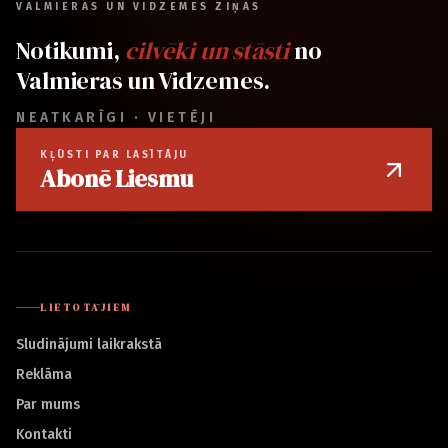
VALMIERAS UN VIDZEMES ZIŅAS
Notikumi,
cilvēki un stāsti
no
Valmieras un Vidzemes.
NEATKARĪGI · VIETĒJI
KĻŪSTI PAR LASĪTĀJU
Abonē Liesmu
LIETOTĀJIEM
Sludinājumi laikrakstā
Reklāma
Par mums
Kontakti