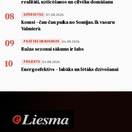
realitāti, uzticēšanos un cilvēku domāšanu
08
07.08.2026.
DZĪVESSTILS
Komsi – čau-čau puika no Somijas. Ik vasaru
Valmierā
09
04.08.2026.
PILSĒTĀS UN NOVADOS
Ražas sezonai sākums ir labs
10
04.08.2026.
PROJEKTS
Energoefektīvs – labāks un lētāks dzīvošanai