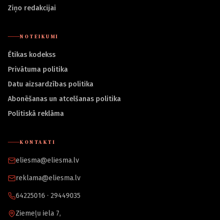
Ziņo redakcijai
NOTEIKUMI
Ētikas kodekss
Privātuma politika
Datu aizsardzības politika
Abonēšanas un atcelšanas politika
Politiskā reklāma
KONTAKTI
eliesma@eliesma.lv
reklama@eliesma.lv
64225016 · 29449035
Ziemeļu iela 7,