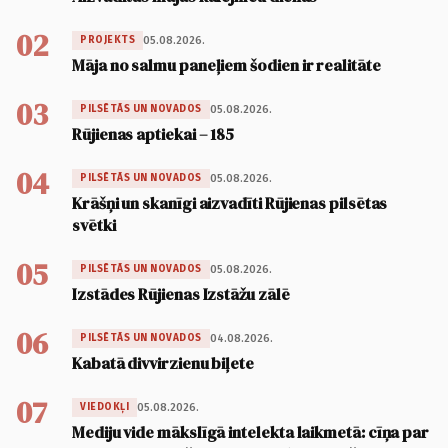
02
05.08.2026.
PROJEKTS
Māja no salmu paneļiem šodien ir realitāte
03
05.08.2026.
PILSĒTĀS UN NOVADOS
Rūjienas aptiekai – 185
04
05.08.2026.
PILSĒTĀS UN NOVADOS
Krāšņi un skanīgi aizvadīti Rūjienas pilsētas
svētki
05
05.08.2026.
PILSĒTĀS UN NOVADOS
Izstādes Rūjienas Izstāžu zālē
06
04.08.2026.
PILSĒTĀS UN NOVADOS
Kabatā divvirzienu biļete
07
05.08.2026.
VIEDOKĻI
Mediju vide mākslīgā intelekta laikmetā: cīņa par