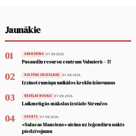
Jaunākie
01
07.08.2026.
SABIEDRĪBA
Pusaudžu resursu centram Valmierā – 5!
02
07.08.2026.
KULTŪRA UN IZKLAIDE
Izzinot rumāņu unikālos kreklu izšuvumus
03
07.08.2026.
NEDĒĻAS NOGALE
Laikmetīgās mākslas izstāde Strenčos
04
07.08.2026.
SPORTS
«Salacas Mauciens» aicina uz leģendāru nakts
piedzīvojumu