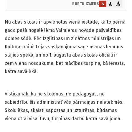
A
A
A
BURTU IZMĒRS
Nu abas skolas ir apvienotas vienā iestādē, kā to pērnā
gada pašā nogalē lēma Valmieras novada pašvaldības
domes sēdē. Pēc Izglītības un zinātnes ministrijas un
Kultūras ministrijas saskaņojuma saņemšanas lēmums
stājies spēkā, un no 1. augusta abas skolas oficiāli ir
zem viena nosaukuma, bet mācības turpina, kā ierasts,
katra savā ēkā.
Visticamāk, ka ne skolēnus, ne pedagogus, ne
sabiedrību šīs administratīvās pārmaiņas neietekmēs.
Skolu ēkas, skaisti sapostas un uzturētas, būdamas
viena otrai visai tuvu, turpinās darbu katra savā jomā.