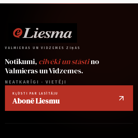
VALMIERAS UN VIDZEMES ZIŅAS
Notikumi,
cilvēki un stāsti
no
Valmieras un Vidzemes.
NEATKARĪGI · VIETĒJI
KĻŪSTI PAR LASĪTĀJU
Abonē Liesmu