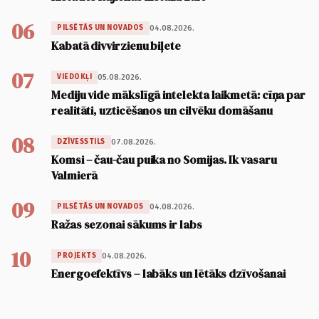
06
04.08.2026.
PILSĒTĀS UN NOVADOS
Kabatā divvirzienu biļete
07
05.08.2026.
VIEDOKĻI
Mediju vide mākslīgā intelekta laikmetā: cīņa par
realitāti, uzticēšanos un cilvēku domāšanu
08
07.08.2026.
DZĪVESSTILS
Komsi – čau-čau puika no Somijas. Ik vasaru
Valmierā
09
04.08.2026.
PILSĒTĀS UN NOVADOS
Ražas sezonai sākums ir labs
10
04.08.2026.
PROJEKTS
Energoefektīvs – labāks un lētāks dzīvošanai