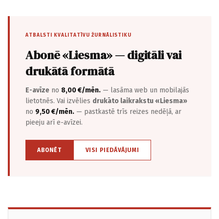
ATBALSTI KVALITATĪVU ŽURNĀLISTIKU
Abonē «Liesma» — digitāli vai
drukātā formātā
E-avīze
no
8,00 €/mēn.
— lasāma web un mobilajās
lietotnēs. Vai izvēlies
drukāto laikrakstu «Liesma»
no
9,50 €/mēn.
— pastkastē trīs reizes nedēļā, ar
pieeju arī e-avīzei.
ABONĒT
VISI PIEDĀVĀJUMI