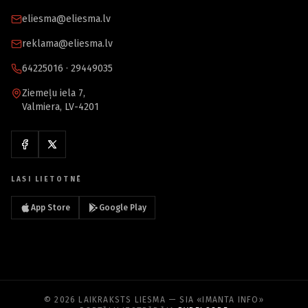
eliesma@eliesma.lv
reklama@eliesma.lv
64225016 · 29449035
Ziemeļu iela 7,
Valmiera, LV-4201
LASI LIETOTNĒ
App Store
Google Play
© 2026 LAIKRAKSTS LIESMA — SIA «IMANTA INFO»