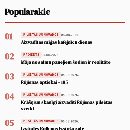
Populārākie
01
04.08.2026.
PILSĒTĀS UN NOVADOS
Aizvadītas mājas kafejnīcu dienas
02
05.08.2026.
PROJEKTS
Māja no salmu paneļiem šodien ir realitāte
03
05.08.2026.
PILSĒTĀS UN NOVADOS
Rūjienas aptiekai – 185
04
05.08.2026.
PILSĒTĀS UN NOVADOS
Krāšņi un skanīgi aizvadīti Rūjienas pilsētas
svētki
05
05.08.2026.
PILSĒTĀS UN NOVADOS
Izstādes Rūjienas Izstāžu zālē