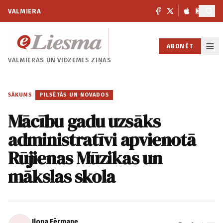
VALMIERA
ABONĒT
VALMIERAS UN
VIDZEMES ZIŅAS
SĀKUMS
/
PILSĒTĀS UN NOVADOS
Mācību gadu uzsāks
administratīvi apvienotā
Rūjienas Mūzikas un
mākslas skola
Ilona Fērmane