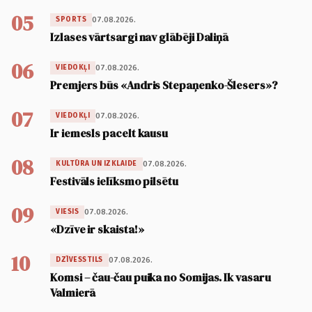
05
07.08.2026.
SPORTS
Izlases vārtsargi nav glābēji Daliņā
06
07.08.2026.
VIEDOKĻI
Premjers būs «Andris Stepaņenko-Šlesers»?
07
07.08.2026.
VIEDOKĻI
Ir iemesls pacelt kausu
08
07.08.2026.
KULTŪRA UN IZKLAIDE
Festivāls ielīksmo pilsētu
09
07.08.2026.
VIESIS
«Dzīve ir skaista!»
10
07.08.2026.
DZĪVESSTILS
Komsi – čau-čau puika no Somijas. Ik vasaru
Valmierā