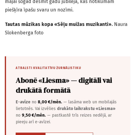
mājai šogad desmit gadu jubileja, kas notikumam
piešķīra īpašu svaru un nozīmi.
Tautas mūzikas kopa «Sēļu muižas muzikanti».
Naura
Slokenberga foto
ATBALSTI KVALITATĪVU ŽURNĀLISTIKU
Abonē «Liesma» — digitāli vai
drukātā formātā
E-avīze
no
8,00 €/mēn.
— lasāma web un mobilajās
lietotnēs. Vai izvēlies
drukāto laikrakstu «Liesma»
no
9,50 €/mēn.
— pastkastē trīs reizes nedēļā, ar
pieeju arī e-avīzei.