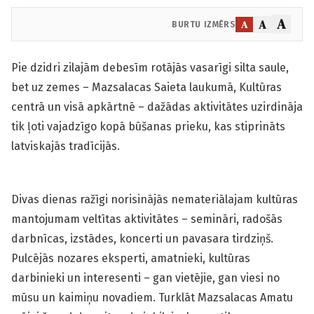
A
A
A
BURTU IZMĒRS
Pie dzidri zilajām debesīm rotājās vasarīgi silta saule,
bet uz zemes – Mazsalacas Saieta laukumā, Kultūras
centrā un visā apkārtnē – dažādas aktivitātes uzirdināja
tik ļoti vajadzīgo kopā būšanas prieku, kas stiprināts
latviskajās tradīcijās.
Divas dienas ražīgi norisinājās nemateriālajam kultūras
mantojumam veltītas aktivitātes – semināri, radošās
darbnīcas, izstādes, koncerti un pavasara tirdziņš.
Pulcējās nozares eksperti, amatnieki, kultūras
darbinieki un interesenti – gan vietējie, gan viesi no
mūsu un kaimiņu novadiem. Turklāt Mazsalacas Amatu