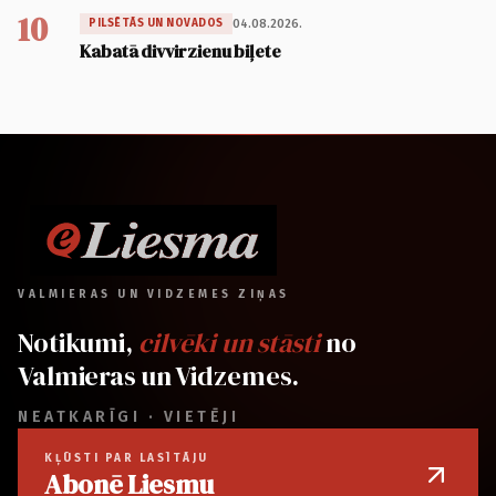
10
04.08.2026.
PILSĒTĀS UN NOVADOS
Kabatā divvirzienu biļete
VALMIERAS UN VIDZEMES ZIŅAS
Notikumi,
cilvēki un stāsti
no
Valmieras un Vidzemes.
NEATKARĪGI · VIETĒJI
KĻŪSTI PAR LASĪTĀJU
Abonē Liesmu