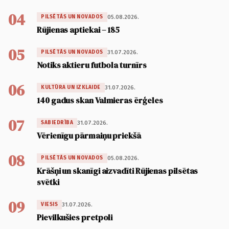
04
05.08.2026.
PILSĒTĀS UN NOVADOS
Rūjienas aptiekai – 185
05
31.07.2026.
PILSĒTĀS UN NOVADOS
Notiks aktieru futbola turnīrs
06
31.07.2026.
KULTŪRA UN IZKLAIDE
140 gadus skan Valmieras ērģeles
07
31.07.2026.
SABIEDRĪBA
Vērienīgu pārmaiņu priekšā
08
05.08.2026.
PILSĒTĀS UN NOVADOS
Krāšņi un skanīgi aizvadīti Rūjienas pilsētas
svētki
09
31.07.2026.
VIESIS
Pievilkušies pretpoli