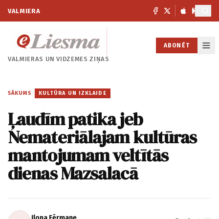
VALMIERA
ABONĒT
VALMIERAS UN
VIDZEMES ZIŅAS
SĀKUMS
/
KULTŪRA UN IZKLAIDE
Ļaudīm patika jeb
Nemateriālajam kultūras
mantojumam veltītās
dienas Mazsalacā
Ilona Fērmane