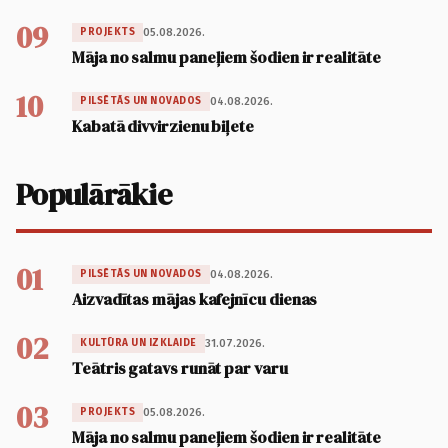
09
05.08.2026.
PROJEKTS
Māja no salmu paneļiem šodien ir realitāte
10
04.08.2026.
PILSĒTĀS UN NOVADOS
Kabatā divvirzienu biļete
Populārākie
01
04.08.2026.
PILSĒTĀS UN NOVADOS
Aizvadītas mājas kafejnīcu dienas
02
31.07.2026.
KULTŪRA UN IZKLAIDE
Teātris gatavs runāt par varu
03
05.08.2026.
PROJEKTS
Māja no salmu paneļiem šodien ir realitāte