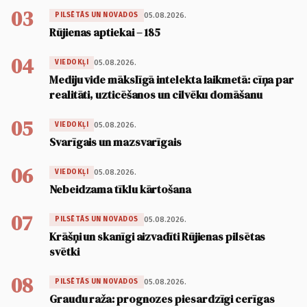
03
05.08.2026.
PILSĒTĀS UN NOVADOS
Rūjienas aptiekai – 185
04
05.08.2026.
VIEDOKĻI
Mediju vide mākslīgā intelekta laikmetā: cīņa par
realitāti, uzticēšanos un cilvēku domāšanu
05
05.08.2026.
VIEDOKĻI
Svarīgais un mazsvarīgais
06
05.08.2026.
VIEDOKĻI
Nebeidzama tīklu kārtošana
07
05.08.2026.
PILSĒTĀS UN NOVADOS
Krāšņi un skanīgi aizvadīti Rūjienas pilsētas
svētki
08
05.08.2026.
PILSĒTĀS UN NOVADOS
Graudu raža: prognozes piesardzīgi cerīgas