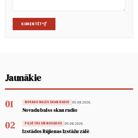
KOMENTĒT
Jaunākie
01
05.08.2026.
NOVADU BALSS SKAN RADIO
Novadu balss skan radio
02
05.08.2026.
PILSĒTĀS UN NOVADOS
Izstādes Rūjienas Izstāžu zālē