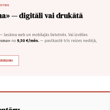
ISTIKU
a» — digitāli vai drukātā
— lasāma web un mobilajās lietotnēs. Vai izvēlies
iesma»
no
9,50 €/mēn.
— pastkastē trīs reizes nedēļā,
DĀVĀJUMI