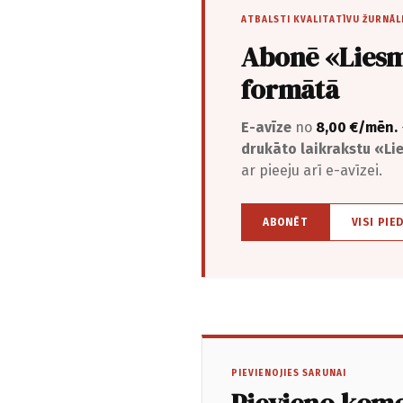
ATBALSTI KVALITATĪVU ŽURNĀL
Abonē «Liesm
formātā
E-avīze
no
8,00 €/mēn.
drukāto laikrakstu «L
ar pieeju arī e-avīzei.
ABONĒT
VISI PIE
PIEVIENOJIES SARUNAI