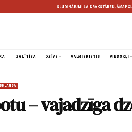
SLUDINĀJUMI LAIKRAKSTĀ
REKLĀMA
POL
RA
IZGLĪTĪBA
DZĪVE
VALMIERIETIS
VIEDOKĻI
BKLĀJĪBA
potu – vajadzīga dz