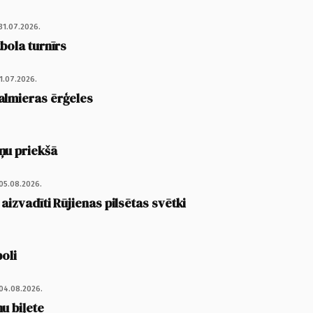
31.07.2026.
tbola turnīrs
1.07.2026.
almieras ērģeles
ņu priekšā
05.08.2026.
 aizvadīti Rūjienas pilsētas svētki
poli
04.08.2026.
u biļete