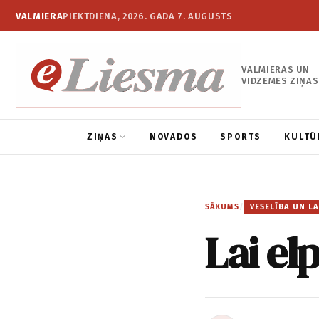
VALMIERA
PIEKTDIENA, 2026. GADA 7. AUGUSTS
VALMIERAS UN
VIDZEMES ZIŅAS
ZIŅAS
NOVADOS
SPORTS
KULTŪ
SĀKUMS
/
VESELĪBA UN LA
Lai el