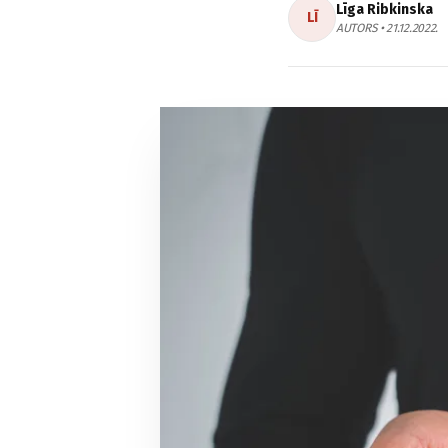
Līga Ribkinska
LĪ
AUTORS • 21.12.2022.