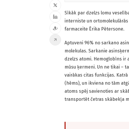
Sīkāk par dzelzs lomu veselīb
interniste un ortomolekulārās
farmaceite Ērika Pētersone.
Aptuveni 96% no sarkano asin
molekulas. Sarkanie asinsķerm
dzelzs atomi. Hemoglobīns ir 
mūsu ķermeni. Un ne tikai – ta
vairākas citas funkcijas. Kat
(hēms), un ikviena no tām atgā
atoms spēj savienoties ar sk
transportēt četras skābekļa m