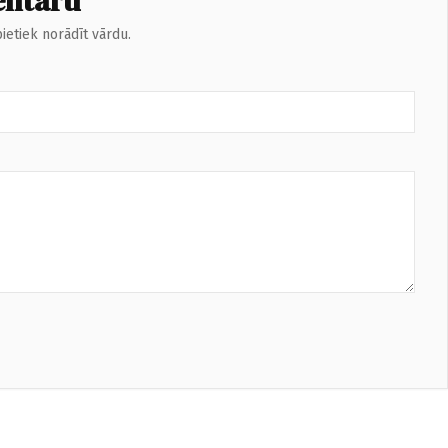
entāru
ietiek norādīt vārdu.