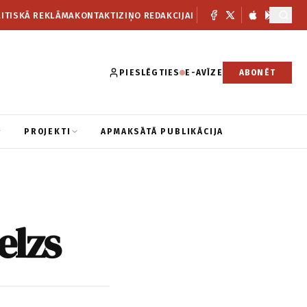
ITISKĀ REKLĀMA
KONTAKTI
ZIŅO REDAKCIJAI
PIESLĒGTIES
E-AVĪZE
ABONĒT
PROJEKTI
APMAKSĀTĀ PUBLIKĀCIJA
elzs