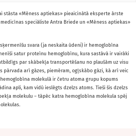
ai stāsta «Mēness aptiekas» pieaicinātā eksperte ārste
 medicīnas speciāliste Antra Briede un «Mēness aptiekas»
sķermenīšu svara (ja neskaita ūdeni) ir hemoglobīna
enīši satur proteīnu hemoglobīnu, kura sastāvā ir vairāki
atbildīgs par skābekļa transportēšanu no plaušām uz visu
s pārvada arī gāzes, piemēram, ogļskābo gāzi, kā arī veic
rā hemoglobīna molekulā ir četru atoma grupu kopums
dina apli, kam vidū ieslēgts dzelzs atoms. Tieši šis dzelzs
ābekļa molekulu – tāpēc katra hemoglobīna molekula spēj
olekulas.