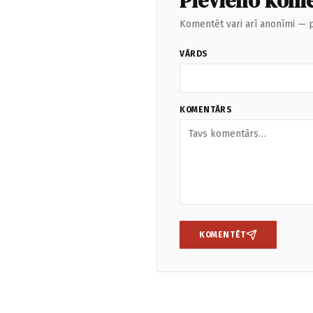
Pievieno kom
Komentēt vari arī anonīmi — p
VĀRDS
KOMENTĀRS
KOMENTĒT