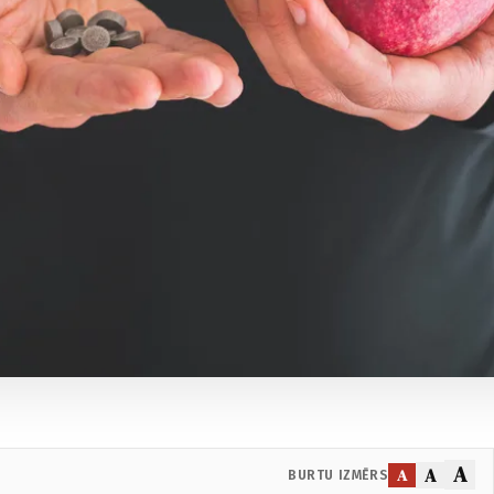
A
A
A
BURTU IZMĒRS