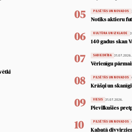
05
PILSĒTĀS UN NOVADOS
Notiks aktieru fu
06
3
KULTŪRA UN IZKLAIDE
140 gadus skan V
07
31.07.2026.
SABIEDRĪBA
Vērienīgu pārmai
vētki
08
PILSĒTĀS UN NOVADOS
Krāšņi un skanīgi
09
31.07.2026.
VIESIS
Pievilkušies pret
10
PILSĒTĀS UN NOVADOS
Kabatā divvirzien