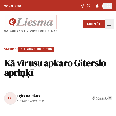
VALMIERA
ABONĒT
VALMIERAS UN
VIDZEMES ZIŅAS
SĀKUMS
/
PIE MUMS UN CITUR
Kā vīrusu apkaro Giterslo
apriņķī
Egīls Kaužēns
EG
AUTORS • 12.08.2020.