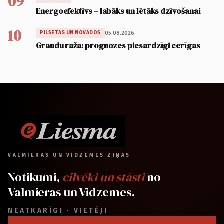
09
Energoefektīvs – labāks un lētāks dzīvošanai
10
05.08.2026.
PILSĒTĀS UN NOVADOS
Graudu raža: prognozes piesardzīgi cerīgas
VALMIERAS UN VIDZEMES ZIŅAS
Notikumi,
cilvēki un stāsti
no
Valmieras un Vidzemes.
NEATKARĪGI · VIETĒJI