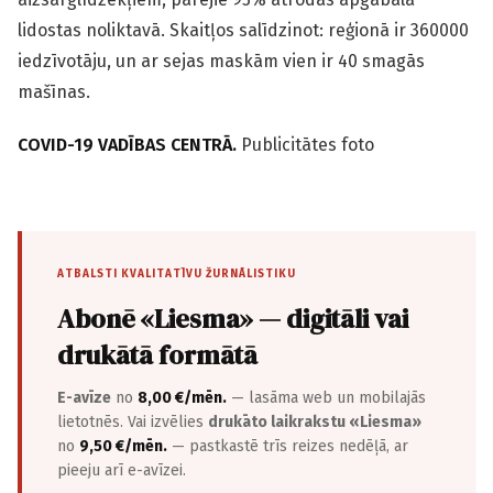
lidostas noliktavā. Skaitļos salīdzinot: reģionā ir 360000
iedzīvotāju, un ar sejas maskām vien ir 40 smagās
mašīnas.
COVID-19 VADĪBAS CENTRĀ.
Publicitātes foto
ATBALSTI KVALITATĪVU ŽURNĀLISTIKU
Abonē «Liesma» — digitāli vai
drukātā formātā
E-avīze
no
8,00 €/mēn.
— lasāma web un mobilajās
lietotnēs. Vai izvēlies
drukāto laikrakstu «Liesma»
no
9,50 €/mēn.
— pastkastē trīs reizes nedēļā, ar
pieeju arī e-avīzei.