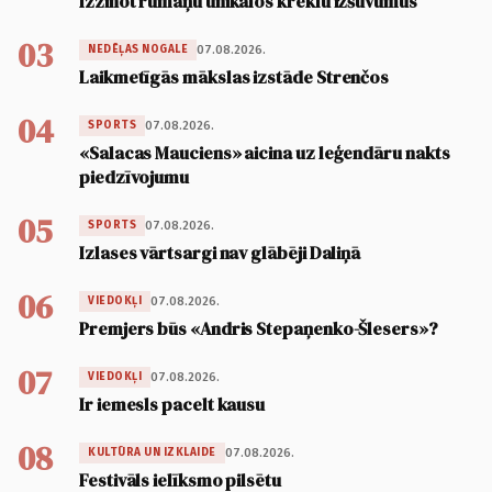
Izzinot rumāņu unikālos kreklu izšuvumus
03
07.08.2026.
NEDĒĻAS NOGALE
Laikmetīgās mākslas izstāde Strenčos
04
07.08.2026.
SPORTS
«Salacas Mauciens» aicina uz leģendāru nakts
piedzīvojumu
05
07.08.2026.
SPORTS
Izlases vārtsargi nav glābēji Daliņā
06
07.08.2026.
VIEDOKĻI
Premjers būs «Andris Stepaņenko-Šlesers»?
07
07.08.2026.
VIEDOKĻI
Ir iemesls pacelt kausu
08
07.08.2026.
KULTŪRA UN IZKLAIDE
Festivāls ielīksmo pilsētu