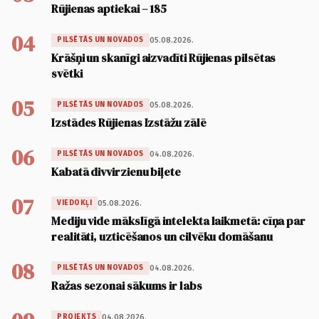
Rūjienas aptiekai – 185
04
05.08.2026.
PILSĒTĀS UN NOVADOS
Krāšņi un skanīgi aizvadīti Rūjienas pilsētas
svētki
05
05.08.2026.
PILSĒTĀS UN NOVADOS
Izstādes Rūjienas Izstāžu zālē
06
04.08.2026.
PILSĒTĀS UN NOVADOS
Kabatā divvirzienu biļete
07
05.08.2026.
VIEDOKĻI
Mediju vide mākslīgā intelekta laikmetā: cīņa par
realitāti, uzticēšanos un cilvēku domāšanu
08
04.08.2026.
PILSĒTĀS UN NOVADOS
Ražas sezonai sākums ir labs
04.08.2026.
PROJEKTS