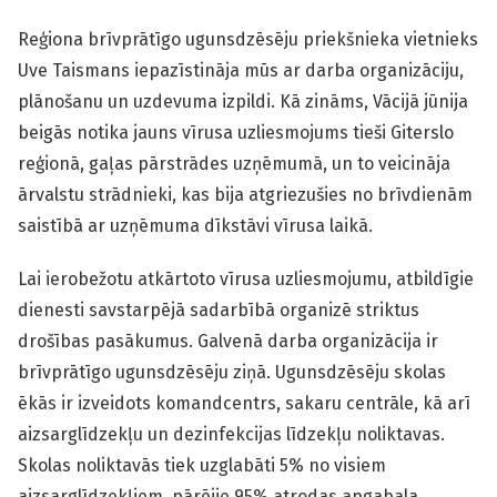
Reģiona brīvprātīgo ugunsdzēsēju priekšnieka vietnieks
Uve Taismans iepazīstināja mūs ar darba organizāciju,
plānošanu un uzdevuma izpildi. Kā zināms, Vācijā jūnija
beigās notika jauns vīrusa uzliesmojums tieši Giterslo
reģionā, gaļas pārstrādes uzņēmumā, un to veicināja
ārvalstu strādnieki, kas bija atgriezušies no brīvdienām
saistībā ar uzņēmuma dīkstāvi vīrusa laikā.
Lai ierobežotu atkārtoto vīrusa uzliesmojumu, atbildīgie
dienesti savstarpējā sadarbībā organizē striktus
drošības pasākumus. Galvenā darba organizācija ir
brīvprātīgo ugunsdzēsēju ziņā. Ugunsdzēsēju skolas
ēkās ir izveidots komandcentrs, sakaru centrāle, kā arī
aizsarglīdzekļu un dezinfekcijas līdzekļu noliktavas.
Skolas noliktavās tiek uzglabāti 5% no visiem
aizsarglīdzekļiem, pārējie 95% atrodas apgabala