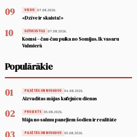
09
07.08.2026.
VIESIS
«Dzīve ir skaista!»
10
07.08.2026.
DZĪVESSTILS
Komsi – čau-čau puika no Somijas. Ik vasaru
Valmierā
Populārākie
01
04.08.2026.
PILSĒTĀS UN NOVADOS
Aizvadītas mājas kafejnīcu dienas
02
05.08.2026.
PROJEKTS
Māja no salmu paneļiem šodien ir realitāte
03
05.08.2026.
PILSĒTĀS UN NOVADOS