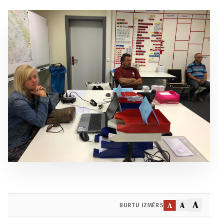
A
A
A
BURTU IZMĒRS