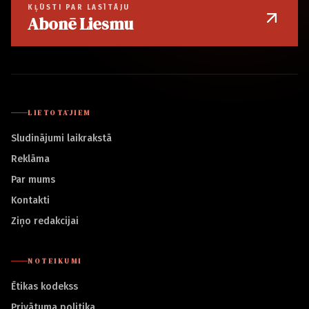
KĻŪSTI PAR LASĪTĀJU
Abonē Liesmu
LIETOTĀJIEM
Sludinājumi laikrakstā
Reklāma
Par mums
Kontakti
Ziņo redakcijai
NOTEIKUMI
Ētikas kodekss
Privātuma politika