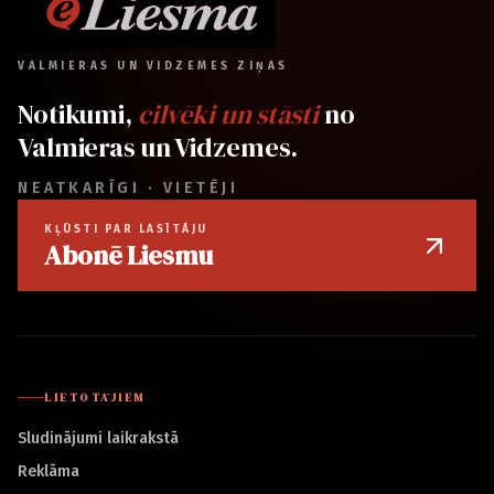
VALMIERAS UN VIDZEMES ZIŅAS
Notikumi,
cilvēki un stāsti
no
Valmieras un Vidzemes.
NEATKARĪGI · VIETĒJI
KĻŪSTI PAR LASĪTĀJU
Abonē Liesmu
LIETOTĀJIEM
Sludinājumi laikrakstā
Reklāma