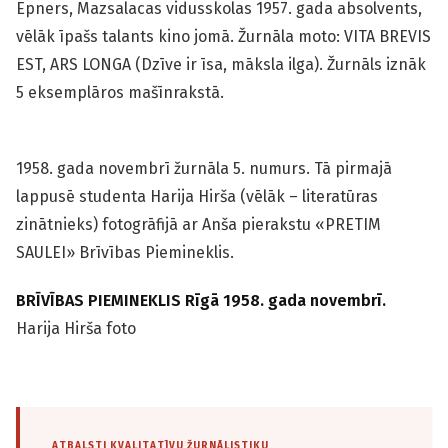
Epners, Mazsalacas vidusskolas 1957. gada absolvents,
vēlāk īpašs talants kino jomā. Žurnāla moto: VITA BREVIS
EST, ARS LONGA (Dzīve ir īsa, māksla ilga). Žurnāls iznāk
5 eksemplāros mašīnrakstā.
1958. gada novembrī žurnāla 5. numurs. Tā pirmajā
lappusē studenta Harija Hirša (vēlāk – literatūras
zinātnieks) fotogrāfijā ar Anša pierakstu «PRETIM
SAULEI» Brīvības Piemineklis.
BRĪVĪBAS PIEMINEKLIS Rīgā 1958. gada novembrī.
Harija Hirša foto
ATBALSTI KVALITATĪVU ŽURNĀLISTIKU