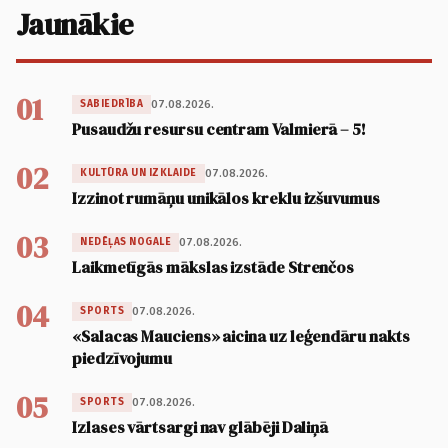
Jaunākie
01
07.08.2026.
SABIEDRĪBA
Pusaudžu resursu centram Valmierā – 5!
02
07.08.2026.
KULTŪRA UN IZKLAIDE
Izzinot rumāņu unikālos kreklu izšuvumus
03
07.08.2026.
NEDĒĻAS NOGALE
Laikmetīgās mākslas izstāde Strenčos
04
07.08.2026.
SPORTS
«Salacas Mauciens» aicina uz leģendāru nakts
piedzīvojumu
05
07.08.2026.
SPORTS
Izlases vārtsargi nav glābēji Daliņā