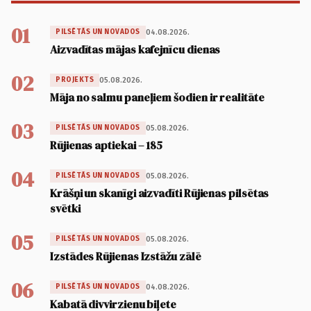
01
04.08.2026.
PILSĒTĀS UN NOVADOS
Aizvadītas mājas kafejnīcu dienas
02
05.08.2026.
PROJEKTS
Māja no salmu paneļiem šodien ir realitāte
03
05.08.2026.
PILSĒTĀS UN NOVADOS
Rūjienas aptiekai – 185
04
05.08.2026.
PILSĒTĀS UN NOVADOS
Krāšņi un skanīgi aizvadīti Rūjienas pilsētas
svētki
05
05.08.2026.
PILSĒTĀS UN NOVADOS
Izstādes Rūjienas Izstāžu zālē
06
04.08.2026.
PILSĒTĀS UN NOVADOS
Kabatā divvirzienu biļete