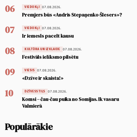
06
07.08.2026.
VIEDOKĻI
Premjers būs «Andris Stepaņenko-Šlesers»?
07
07.08.2026.
VIEDOKĻI
Ir iemesls pacelt kausu
08
07.08.2026.
KULTŪRA UN IZKLAIDE
Festivāls ielīksmo pilsētu
09
07.08.2026.
VIESIS
«Dzīve ir skaista!»
10
07.08.2026.
DZĪVESSTILS
Komsi – čau-čau puika no Somijas. Ik vasaru
Valmierā
Populārākie