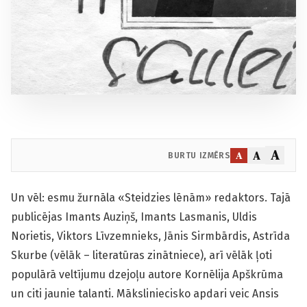
A
A
A
BURTU IZMĒRS
Un vēl: esmu žurnāla «Steidzies lēnām» redaktors. Tajā
publicējas Imants Auziņš, Imants Lasmanis, Uldis
Norietis, Viktors Līvzemnieks, Jānis Sirmbārdis, Astrīda
Skurbe (vēlāk – literatūras zinātniece), arī vēlāk ļoti
populārā veltījumu dzejoļu autore Kornēlija Apškrūma
un citi jaunie talanti. Māksliniecisko apdari veic Ansis