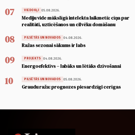
07
05.08.2026.
VIEDOKĻI
Mediju vide mākslīgā intelekta laikmetā: cīņa par
realitāti, uzticēšanos un cilvēku domāšanu
08
04.08.2026.
PILSĒTĀS UN NOVADOS
Ražas sezonai sākums ir labs
09
04.08.2026.
PROJEKTS
Energoefektīvs – labāks un lētāks dzīvošanai
10
05.08.2026.
PILSĒTĀS UN NOVADOS
Graudu raža: prognozes piesardzīgi cerīgas