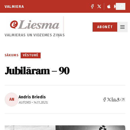
VALMIERA
ABONĒT
VALMIERAS UN
VIDZEMES ZIŅAS
SĀKUMS
/
VĒSTURĒ
Jubilāram – 90
Andris Briedis
AN
AUTORS • 14.11.2025.