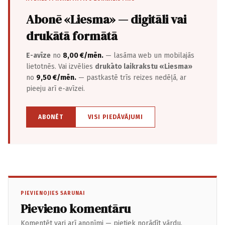
Abonē «Liesma» — digitāli vai
drukātā formātā
E-avīze
no
8,00 €/mēn.
— lasāma web un mobilajās
lietotnēs. Vai izvēlies
drukāto laikrakstu «Liesma»
no
9,50 €/mēn.
— pastkastē trīs reizes nedēļā, ar
pieeju arī e-avīzei.
ABONĒT
VISI PIEDĀVĀJUMI
PIEVIENOJIES SARUNAI
Pievieno komentāru
Komentēt vari arī anonīmi — pietiek norādīt vārdu.