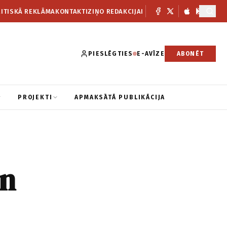
ITISKĀ REKLĀMA
KONTAKTI
ZIŅO REDAKCIJAI
PIESLĒGTIES
E-AVĪZE
ABONĒT
PROJEKTI
APMAKSĀTĀ PUBLIKĀCIJA
un