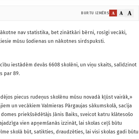
A
A
A
BURTU IZMĒRS
kotne nav statistika, bet zinātkāri bērni, rosīgi vecāki,
atiesie mūsu šodienas un nākotnes sirdspuksti.
ību iestādēm devās 6608 skolēni, un viņu skaits, salīdzinot
s par 89.
. Pēdējos piecus rudeņus skolēnu mūsu novadā kļūst vairāk,»
tājiem un vecākiem Valmieras Pārgaujas sākumskolā, sacīja
domes priekšsēdētājs Jānis Baiks, sveicot katru klātesošo
ajadzīga vien apņemšanās izzināt, lai skolas ceļš būtu
lme skolā būt, satikties, draudzēties, lai visi skolas gadi būtu