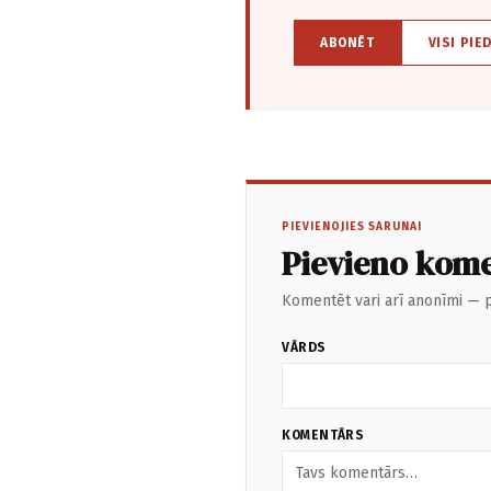
ABONĒT
VISI PIE
PIEVIENOJIES SARUNAI
Pievieno kom
Komentēt vari arī anonīmi — p
VĀRDS
KOMENTĀRS