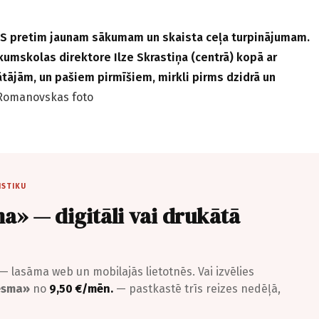
S pretim jaunam sākumam un skaista ceļa turpinājumam.
kumskolas direktore Ilze Skrastiņa (centrā) kopā ar
tājām, un pašiem pirmīšiem, mirkli pirms dzidrā un
 Romanovskas foto
ISTIKU
a» — digitāli vai drukātā
— lasāma web un mobilajās lietotnēs. Vai izvēlies
iesma»
no
9,50 €/mēn.
— pastkastē trīs reizes nedēļā,