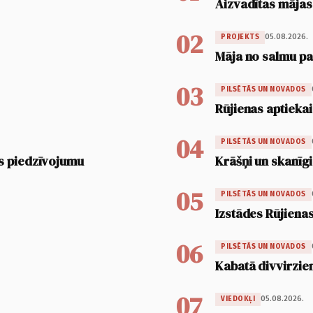
Aizvadītas mājas
02
05.08.2026.
PROJEKTS
Māja no salmu pan
03
PILSĒTĀS UN NOVADOS
Rūjienas aptiekai
04
PILSĒTĀS UN NOVADOS
s piedzīvojumu
Krāšņi un skanīgi
05
PILSĒTĀS UN NOVADOS
Izstādes Rūjienas
06
PILSĒTĀS UN NOVADOS
Kabatā divvirzien
07
05.08.2026.
VIEDOKĻI