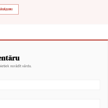
DĀVĀJUMI
entāru
ietiek norādīt vārdu.