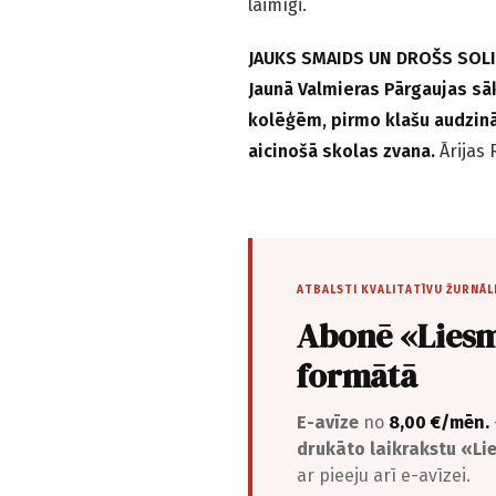
laimīgi.
JAUKS SMAIDS UN DROŠS SOLI
Jaunā Valmieras Pārgaujas sā
kolēģēm, pirmo klašu audzinā
aicinošā skolas zvana.
Ārijas
ATBALSTI KVALITATĪVU ŽURNĀL
Abonē «Liesm
formātā
E-avīze
no
8,00 €/mēn.
drukāto laikrakstu «L
ar pieeju arī e-avīzei.