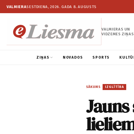
VALMIERA
SESTDIENA, 2026. GADA 8. AUGUSTS
VALMIERAS UN
VIDZEMES ZIŅAS
ZIŅAS
NOVADOS
SPORTS
KULTŪ
SĀKUMS
/
IZGLĪTĪBA
Jauns
lielie