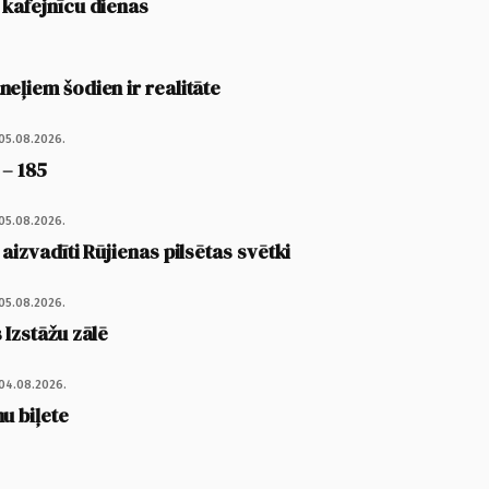
 kafejnīcu dienas
eļiem šodien ir realitāte
05.08.2026.
 – 185
05.08.2026.
 aizvadīti Rūjienas pilsētas svētki
05.08.2026.
 Izstāžu zālē
04.08.2026.
u biļete