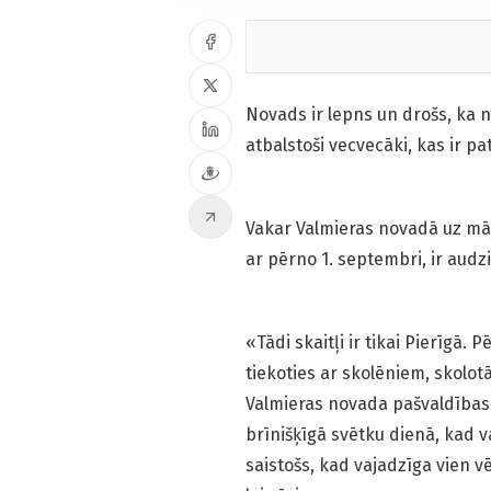
Novads ir lepns un drošs, ka nā
atbalstoši vecvecāki, kas ir p
Vakar Valmieras novadā uz māc
ar pērno 1. septembri, ir audzi
«Tādi skaitļi ir tikai Pierīgā
tiekoties ar skolēniem, skolo
Valmieras novada pašvaldības 
brīnišķīgā svētku dienā, kad v
saistošs, kad vajadzīga vien vē