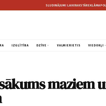
SLUDINĀJUMI LAIKRAKSTĀ
REKLĀMA
POL
RA
IZGLĪTĪBA
DZĪVE
VALMIERIETIS
VIEDOKĻI
 sākums maziem 
m