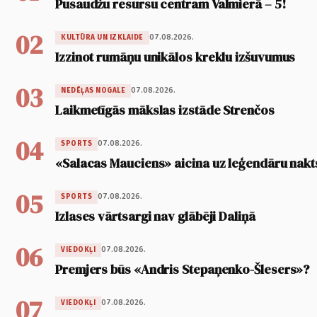
Pusaudžu resursu centram Valmierā – 5!
02
07.08.2026.
KULTŪRA UN IZKLAIDE
Izzinot rumāņu unikālos kreklu izšuvumus
03
07.08.2026.
NEDĒĻAS NOGALE
Laikmetīgās mākslas izstāde Strenčos
04
07.08.2026.
SPORTS
«Salacas Mauciens» aicina uz leģendāru nakt
05
07.08.2026.
SPORTS
Izlases vārtsargi nav glābēji Daliņā
06
07.08.2026.
VIEDOKĻI
Premjers būs «Andris Stepaņenko-Šlesers»?
07
07.08.2026.
VIEDOKĻI