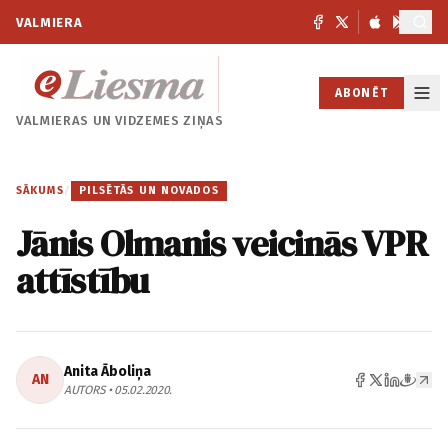
VALMIERA
ABONĒT
VALMIERAS UN
VIDZEMES ZIŅAS
SĀKUMS
/
PILSĒTĀS UN NOVADOS
Jānis Olmanis veicinās VPR
attīstību
Anita Āboliņa
AN
AUTORS • 05.02.2020.