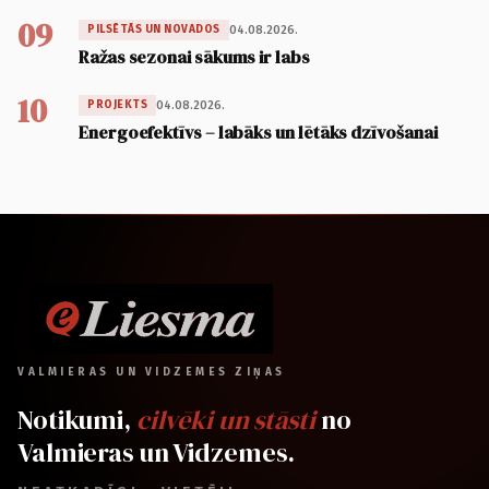
09
04.08.2026.
PILSĒTĀS UN NOVADOS
Ražas sezonai sākums ir labs
10
04.08.2026.
PROJEKTS
Energoefektīvs – labāks un lētāks dzīvošanai
VALMIERAS UN VIDZEMES ZIŅAS
Notikumi,
cilvēki un stāsti
no
Valmieras un Vidzemes.