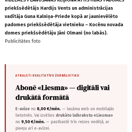
priekšsēdētājs Hardijs Vents un administrācijas
vadītāja Guna Kalniņa-Priede kopā ar jaunievēlēto
padomes priekšsēdētāja vietnieku – Kocēnu novada
domes priekšsēdētāju Jāni Olmani (no labās).
Publicitātes foto
ATBALSTI KVALITATĪVU ŽURNĀLISTIKU
Abonē «Liesma» — digitāli vai
drukātā formātā
E-avīze
no
8,00 €/mēn.
— lasāma web un mobilajās
lietotnēs. Vai izvēlies
drukāto laikrakstu «Liesma»
no
9,50 €/mēn.
— pastkastē trīs reizes nedēļā, ar
pieeju arī e-avīzei.