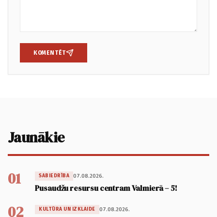
KOMENTĒT
Jaunākie
01
07.08.2026.
SABIEDRĪBA
Pusaudžu resursu centram Valmierā – 5!
02
07.08.2026.
KULTŪRA UN IZKLAIDE