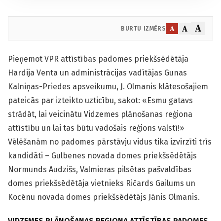
A
A
A
BURTU IZMĒRS
Pieņemot VPR attīstības padomes priekšsēdētāja
Hardija Venta un administrācijas vadītājas Gunas
Kalniņas-Priedes apsveikumu, J. Olmanis klātesošajiem
pateicās par izteikto uzticību, sakot: «Esmu gatavs
strādāt, lai veicinātu Vidzemes plānošanas reģiona
attīstību un lai tas būtu vadošais reģions valstī!»
Vēlēšanām no padomes pārstāvju vidus tika izvirzīti trīs
kandidāti – Gulbenes novada domes priekšsēdētājs
Normunds Audzišs, Valmieras pilsētas pašvaldības
domes priekšsēdētāja vietnieks Ričards Gailums un
Kocēnu novada domes priekšsēdētājs Jānis Olmanis.
VIDZEMES PLĀNOŠANAS REĢIONA ATTĪSTĪBAS PADOMES