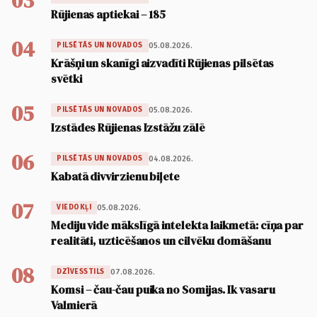
03
Rūjienas aptiekai – 185
04
05.08.2026.
PILSĒTĀS UN NOVADOS
Krāšņi un skanīgi aizvadīti Rūjienas pilsētas
svētki
05
05.08.2026.
PILSĒTĀS UN NOVADOS
Izstādes Rūjienas Izstāžu zālē
06
04.08.2026.
PILSĒTĀS UN NOVADOS
Kabatā divvirzienu biļete
07
05.08.2026.
VIEDOKĻI
Mediju vide mākslīgā intelekta laikmetā: cīņa par
realitāti, uzticēšanos un cilvēku domāšanu
08
07.08.2026.
DZĪVESSTILS
Komsi – čau-čau puika no Somijas. Ik vasaru
Valmierā