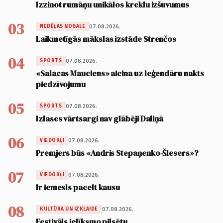
Izzinot rumāņu unikālos kreklu izšuvumus
03
07.08.2026.
NEDĒĻAS NOGALE
Laikmetīgās mākslas izstāde Strenčos
04
07.08.2026.
SPORTS
«Salacas Mauciens» aicina uz leģendāru nakts
piedzīvojumu
05
07.08.2026.
SPORTS
Izlases vārtsargi nav glābēji Daliņā
06
07.08.2026.
VIEDOKĻI
Premjers būs «Andris Stepaņenko-Šlesers»?
07
07.08.2026.
VIEDOKĻI
Ir iemesls pacelt kausu
08
07.08.2026.
KULTŪRA UN IZKLAIDE
Festivāls ielīksmo pilsētu