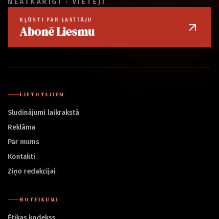
NEATKARĪGI · VIETĒJI
KĻŪSTI PAR LASĪTĀJU
Abonē Liesmu
LIETOTĀJIEM
Sludinājumi laikrakstā
Reklāma
Par mums
Kontakti
Ziņo redakcijai
NOTEIKUMI
Ētikas kodekss