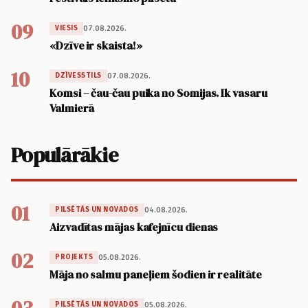
09
07.08.2026.
VIESIS
«Dzīve ir skaista!»
10
07.08.2026.
DZĪVESSTILS
Komsi – čau-čau puika no Somijas. Ik vasaru
Valmierā
Populārākie
01
04.08.2026.
PILSĒTĀS UN NOVADOS
Aizvadītas mājas kafejnīcu dienas
02
05.08.2026.
PROJEKTS
Māja no salmu paneļiem šodien ir realitāte
05.08.2026.
PILSĒTĀS UN NOVADOS