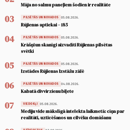
Māja no salmu paneļiem šodien ir realitāte
03
05.08.2026.
PILSĒTĀS UN NOVADOS
Rūjienas aptiekai – 185
04
05.08.2026.
PILSĒTĀS UN NOVADOS
Krāšņi un skanīgi aizvadīti Rūjienas pilsētas
svētki
05
05.08.2026.
PILSĒTĀS UN NOVADOS
Izstādes Rūjienas Izstāžu zālē
06
04.08.2026.
PILSĒTĀS UN NOVADOS
Kabatā divvirzienu biļete
07
05.08.2026.
VIEDOKĻI
Mediju vide mākslīgā intelekta laikmetā: cīņa par
realitāti, uzticēšanos un cilvēku domāšanu