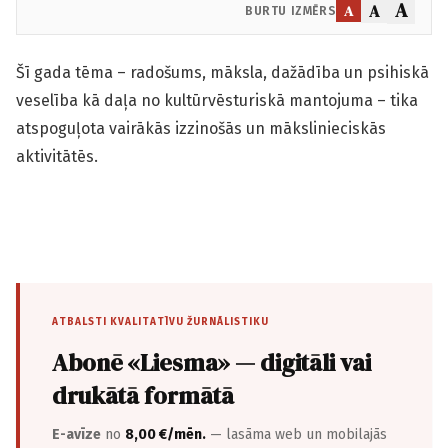
A
A
A
BURTU IZMĒRS
Šī gada tēma – radošums, māksla, dažādība un psihiskā
veselība kā daļa no kultūrvēsturiskā mantojuma – tika
atspoguļota vairākās izzinošās un mākslinieciskās
aktivitātēs.
ATBALSTI KVALITATĪVU ŽURNĀLISTIKU
Abonē «Liesma» — digitāli vai
drukātā formātā
E-avīze
no
8,00 €/mēn.
— lasāma web un mobilajās