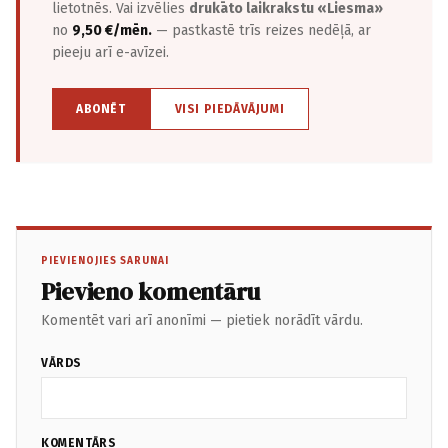
lietotnēs. Vai izvēlies
drukāto laikrakstu «Liesma»
no
9,50 €/mēn.
— pastkastē trīs reizes nedēļā, ar
pieeju arī e-avīzei.
ABONĒT
VISI PIEDĀVĀJUMI
PIEVIENOJIES SARUNAI
Pievieno komentāru
Komentēt vari arī anonīmi — pietiek norādīt vārdu.
VĀRDS
KOMENTĀRS