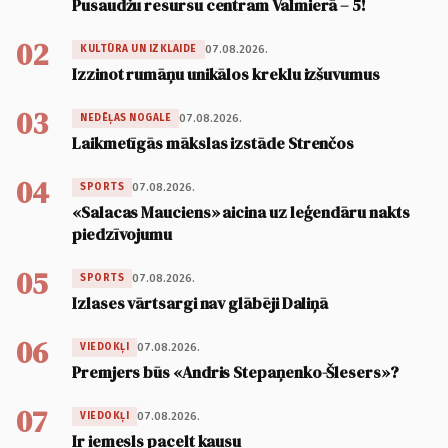
Pusaudžu resursu centram Valmierā – 5!
02
07.08.2026.
KULTŪRA UN IZKLAIDE
Izzinot rumāņu unikālos kreklu izšuvumus
03
07.08.2026.
NEDĒĻAS NOGALE
Laikmetīgās mākslas izstāde Strenčos
04
07.08.2026.
SPORTS
«Salacas Mauciens» aicina uz leģendāru nakts
piedzīvojumu
05
07.08.2026.
SPORTS
Izlases vārtsargi nav glābēji Daliņā
06
07.08.2026.
VIEDOKĻI
Premjers būs «Andris Stepaņenko-Šlesers»?
07
07.08.2026.
VIEDOKĻI
Ir iemesls pacelt kausu