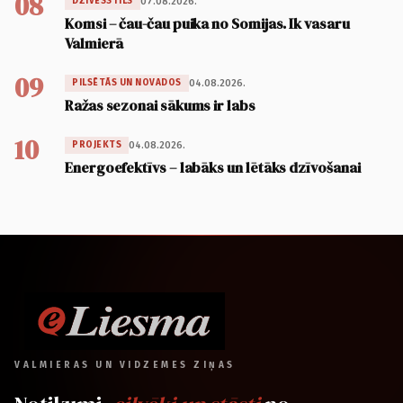
08
07.08.2026.
DZĪVESSTILS
Komsi – čau-čau puika no Somijas. Ik vasaru
Valmierā
09
04.08.2026.
PILSĒTĀS UN NOVADOS
Ražas sezonai sākums ir labs
10
04.08.2026.
PROJEKTS
Energoefektīvs – labāks un lētāks dzīvošanai
VALMIERAS UN VIDZEMES ZIŅAS