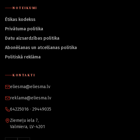
NOTEIKUMI
Ētikas kodekss
Privātuma politika
Datu aizsardzības politika
Abonēšanas un atcelšanas politika
Politiskā reklāma
KONTAKTI
eliesma@eliesma.lv
reklama@eliesma.lv
64225016 · 29449035
Ziemeļu iela 7,
Valmiera, LV-4201