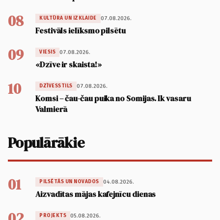
08
07.08.2026.
KULTŪRA UN IZKLAIDE
Festivāls ielīksmo pilsētu
09
07.08.2026.
VIESIS
«Dzīve ir skaista!»
10
07.08.2026.
DZĪVESSTILS
Komsi – čau-čau puika no Somijas. Ik vasaru
Valmierā
Populārākie
01
04.08.2026.
PILSĒTĀS UN NOVADOS
Aizvadītas mājas kafejnīcu dienas
02
05.08.2026.
PROJEKTS