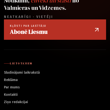
Notikumi,
cilvēki un stāsti
no
Valmieras un Vidzemes.
NEATKARĪGI · VIETĒJI
KĻŪSTI PAR LASĪTĀJU
Abonē Liesmu
LIETOTĀJIEM
Sludinājumi laikrakstā
Reklāma
Par mums
Kontakti
Ziņo redakcijai