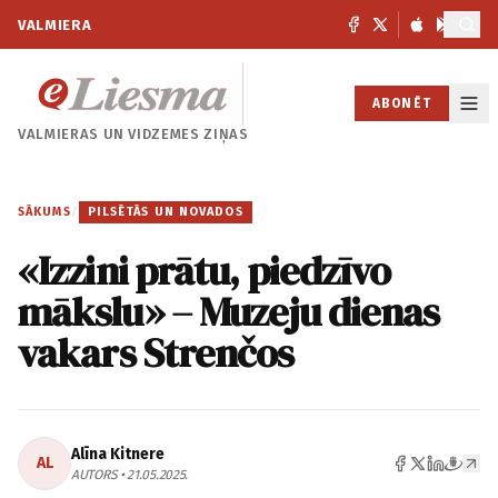
VALMIERA
ABONĒT
VALMIERAS UN
VIDZEMES ZIŅAS
SĀKUMS
/
PILSĒTĀS UN NOVADOS
«Izzini prātu, piedzīvo
mākslu» – Muzeju dienas
vakars Strenčos
Alīna Kitnere
AL
AUTORS • 21.05.2025.