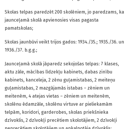
Skolas telpas paredzēt 200 skolēniem, jo paredzams, ka
jaunceļamā skolā apvienosies visas pagasta
pamatskolas;
Skolas jaunbūvi veikt trijos gados: 1934./35.; 1935./36. un
1936./37. b.g.g.;
Jaunceļamā skolā jāparedz sekojošas telpas: 7 klases,
aktu zāle, mācības līdzekļu kabinets, dabas zinību
kabinets, kanceleja, 2 zēnu guļamistabas, 2 meiteņu
guļamistabas, 2 mazgājamās istabas – zēniem un
meitenēm, 4 atejas vietas – zēniem un meitenēm,
skolēnu ēdamzāle, skolēnu virtuve ar pieliekamām
telpām, koridori, garderobes, skolas priekšnieka
dzīvoklis, 2 dzīvokļi precētiem skolotājiem, 2 dzīvokļi
neprecētiem skolotājiem un apkalpotāja dzīvoklis;