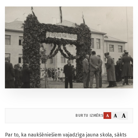
A
A
A
BURTU IZMĒRS
Par to, ka naukšēniešiem vajadzīga jauna skola, sākts