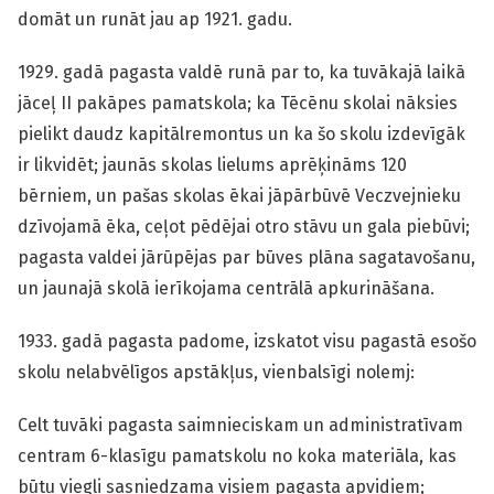
domāt un runāt jau ap 1921. gadu.
1929. gadā pagasta valdē runā par to, ka tuvākajā laikā
jāceļ II pakāpes pamatskola; ka Tēcēnu skolai nāksies
pielikt daudz kapitālremontus un ka šo skolu izdevīgāk
ir likvidēt; jaunās skolas lielums aprēķināms 120
bērniem, un pašas skolas ēkai jāpārbūvē Veczvejnieku
dzīvojamā ēka, ceļot pēdējai otro stāvu un gala piebūvi;
pagasta valdei jārūpējas par būves plāna sagatavošanu,
un jaunajā skolā ierīkojama centrālā apkurināšana.
1933. gadā pagasta padome, izskatot visu pagastā esošo
skolu nelabvēlīgos apstākļus, vienbalsīgi nolemj:
Celt tuvāki pagasta saimnieciskam un administratīvam
centram 6-klasīgu pamatskolu no koka materiāla, kas
būtu viegli sasniedzama visiem pagasta apvidiem;