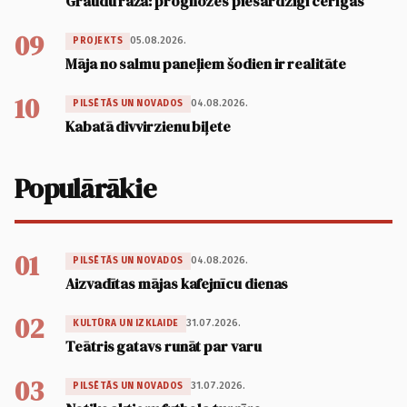
Graudu raža: prognozes piesardzīgi cerīgas
09
05.08.2026.
PROJEKTS
Māja no salmu paneļiem šodien ir realitāte
10
04.08.2026.
PILSĒTĀS UN NOVADOS
Kabatā divvirzienu biļete
Populārākie
01
04.08.2026.
PILSĒTĀS UN NOVADOS
Aizvadītas mājas kafejnīcu dienas
02
31.07.2026.
KULTŪRA UN IZKLAIDE
Teātris gatavs runāt par varu
03
31.07.2026.
PILSĒTĀS UN NOVADOS