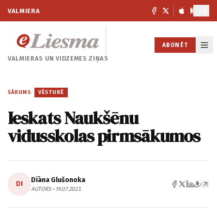
VALMIERA
ABONĒT
VALMIERAS UN
VIDZEMES ZIŅAS
SĀKUMS
/
VĒSTURĒ
Ieskats Naukšēnu
vidusskolas pirmsākumos
Diāna Glušonoka
DI
AUTORS • 19.07.2023.