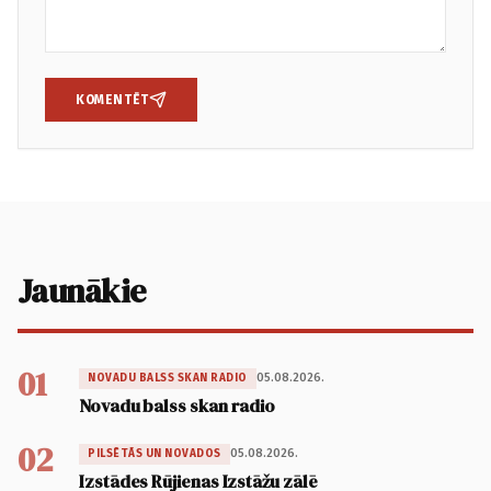
KOMENTĒT
Jaunākie
01
05.08.2026.
NOVADU BALSS SKAN RADIO
Novadu balss skan radio
02
05.08.2026.
PILSĒTĀS UN NOVADOS
Izstādes Rūjienas Izstāžu zālē