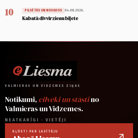
10
04.08.2026.
PILSĒTĀS UN NOVADOS
Kabatā divvirzienu biļete
VALMIERAS UN VIDZEMES ZIŅAS
Notikumi,
cilvēki un stāsti
no
Valmieras un Vidzemes.
NEATKARĪGI · VIETĒJI
KĻŪSTI PAR LASĪTĀJU