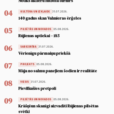
Notiks aktieru futbola turnīrs
04
31.07.2026.
KULTŪRA UN IZKLAIDE
140 gadus skan Valmieras ērģeles
05
05.08.2026.
PILSĒTĀS UN NOVADOS
Rūjienas aptiekai – 185
06
31.07.2026.
SABIEDRĪBA
Vērienīgu pārmaiņu priekšā
07
05.08.2026.
PROJEKTS
Māja no salmu paneļiem šodien ir realitāte
08
31.07.2026.
VIESIS
Pievilkušies pretpoli
09
05.08.2026.
PILSĒTĀS UN NOVADOS
Krāšņi un skanīgi aizvadīti Rūjienas pilsētas
svētki