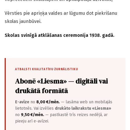
Vērsties pie apriņķa valdes ar lūgumu dot piekrišanu
skolas jaunbūvei.
Skolas svinīgā atklāšanas ceremonija 1938. gadā.
ATBALSTI KVALITATĪVU ŽURNĀLISTIKU
Abonē «Liesma» — digitāli vai
drukātā formātā
E-avīze
no
8,00 €/mēn.
— lasāma web un mobilajās
lietotnēs. Vai izvēlies
drukāto laikrakstu «Liesma»
no
9,50 €/mēn.
— pastkastē trīs reizes nedēļā, ar
pieeju arī e-avīzei.