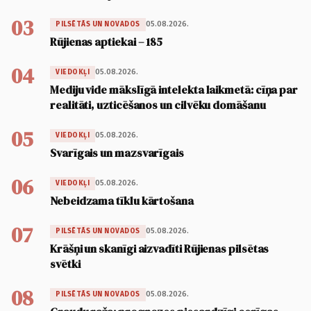
03
05.08.2026.
PILSĒTĀS UN NOVADOS
Rūjienas aptiekai – 185
04
05.08.2026.
VIEDOKĻI
Mediju vide mākslīgā intelekta laikmetā: cīņa par
realitāti, uzticēšanos un cilvēku domāšanu
05
05.08.2026.
VIEDOKĻI
Svarīgais un mazsvarīgais
06
05.08.2026.
VIEDOKĻI
Nebeidzama tīklu kārtošana
07
05.08.2026.
PILSĒTĀS UN NOVADOS
Krāšņi un skanīgi aizvadīti Rūjienas pilsētas
svētki
08
05.08.2026.
PILSĒTĀS UN NOVADOS