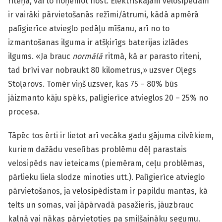
riteņa, vai to noņemot nost. Elektriskajam velosipēdam
ir vairāki pārvietošanās režīmi/ātrumi, kādā apmērā
palīgierīce atvieglo pedāļu mīšanu, arī no to
izmantošanas ilguma ir atšķirīgs baterijas izlādes
ilgums. «Ja brauc
normālā
ritmā, kā ar parasto riteni,
tad brīvi var nobraukt 80 kilometrus,» uzsver Oļegs
Stoļarovs. Tomēr viņš uzsver, kas 75 – 80% būs
jāizmanto kāju spēks, palīgierīce atvieglos 20 – 25% no
procesa.
Tāpēc tos ērti ir lietot arī vecāka gadu gājuma cilvēkiem,
kuriem dažādu veselības problēmu dēļ parastais
velosipēds nav ieteicams (piemēram, ceļu problēmas,
pārlieku liela slodze minoties utt.). Palīgierīce atvieglo
pārvietošanos, ja velosipēdistam ir papildu mantas, kā
telts un somas, vai jāpārvadā pasažieris, jāuzbrauc
kalnā vai nākas pārvietoties pa smilšaināku segumu.