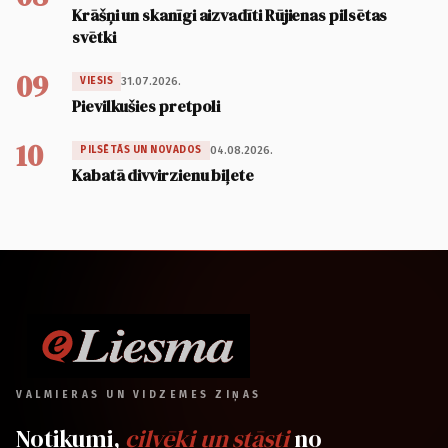
Krāšņi un skanīgi aizvadīti Rūjienas pilsētas
svētki
09
31.07.2026.
VIESIS
Pievilkušies pretpoli
10
04.08.2026.
PILSĒTĀS UN NOVADOS
Kabatā divvirzienu biļete
VALMIERAS UN VIDZEMES ZIŅAS
Notikumi,
cilvēki un stāsti
no