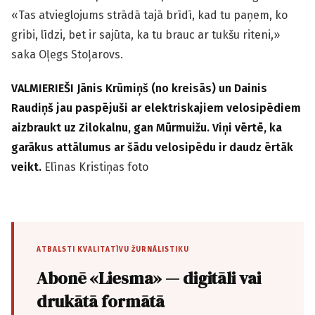
«Tas atvieglojums strādā tajā brīdī, kad tu paņem, ko
gribi, līdzi, bet ir sajūta, ka tu brauc ar tukšu riteni,»
saka Oļegs Stoļarovs.
V
ALMIERIEŠI
Jānis Krūmiņš (
no kreisās
) un Dainis
Raudiņš jau paspējuši ar elektriskajiem velosipēdiem
aizbraukt uz Zilokalnu, gan Mūrmuižu. Viņi vērtē, ka
garākus attālumus ar šādu velosipēdu ir daudz ērtāk
veikt.
Elīnas Kristiņas foto
ATBALSTI KVALITATĪVU ŽURNĀLISTIKU
Abonē «Liesma» — digitāli vai
drukātā formātā