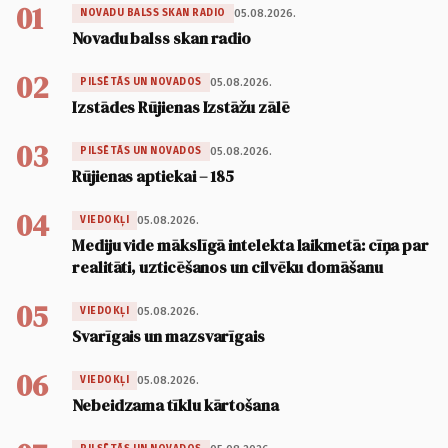
01
05.08.2026.
NOVADU BALSS SKAN RADIO
Novadu balss skan radio
02
05.08.2026.
PILSĒTĀS UN NOVADOS
Izstādes Rūjienas Izstāžu zālē
03
05.08.2026.
PILSĒTĀS UN NOVADOS
Rūjienas aptiekai – 185
04
05.08.2026.
VIEDOKĻI
Mediju vide mākslīgā intelekta laikmetā: cīņa par
realitāti, uzticēšanos un cilvēku domāšanu
05
05.08.2026.
VIEDOKĻI
Svarīgais un mazsvarīgais
06
05.08.2026.
VIEDOKĻI
Nebeidzama tīklu kārtošana