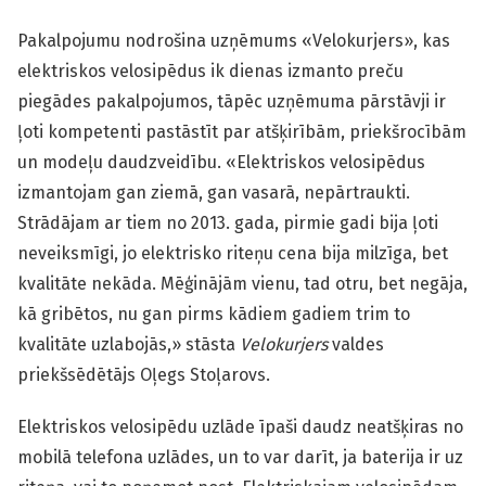
Pakalpojumu nodrošina uzņēmums «Velokurjers», kas
elektriskos velosipēdus ik dienas izmanto preču
piegādes pakalpojumos, tāpēc uzņēmuma pārstāvji ir
ļoti kompetenti pastāstīt par atšķirībām, priekšrocībām
un modeļu daudzveidību. «Elektriskos velosipēdus
izmantojam gan ziemā, gan vasarā, nepārtraukti.
Strādājam ar tiem no 2013. gada, pirmie gadi bija ļoti
neveiksmīgi, jo elektrisko riteņu cena bija milzīga, bet
kvalitāte nekāda. Mēģinājām vienu, tad otru, bet negāja,
kā gribētos, nu gan pirms kādiem gadiem trim to
kvalitāte uzlabojās,» stāsta
Velokurjers
valdes
priekšsēdētājs Oļegs Stoļarovs.
Elektriskos velosipēdu uzlāde īpaši daudz neatšķiras no
mobilā telefona uzlādes, un to var darīt, ja baterija ir uz