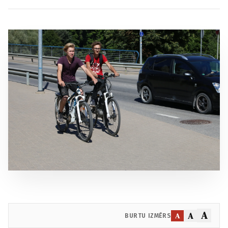
A
A
A
BURTU IZMĒRS