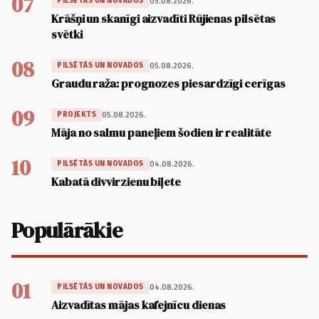
07
05.08.2026.
PILSĒTĀS UN NOVADOS
Krāšņi un skanīgi aizvadīti Rūjienas pilsētas
svētki
08
05.08.2026.
PILSĒTĀS UN NOVADOS
Graudu raža: prognozes piesardzīgi cerīgas
09
05.08.2026.
PROJEKTS
Māja no salmu paneļiem šodien ir realitāte
10
04.08.2026.
PILSĒTĀS UN NOVADOS
Kabatā divvirzienu biļete
Populārākie
01
04.08.2026.
PILSĒTĀS UN NOVADOS
Aizvadītas mājas kafejnīcu dienas