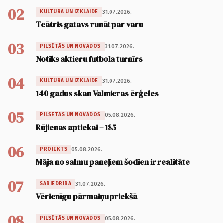
02
31.07.2026.
KULTŪRA UN IZKLAIDE
Teātris gatavs runāt par varu
03
31.07.2026.
PILSĒTĀS UN NOVADOS
Notiks aktieru futbola turnīrs
04
31.07.2026.
KULTŪRA UN IZKLAIDE
140 gadus skan Valmieras ērģeles
05
05.08.2026.
PILSĒTĀS UN NOVADOS
Rūjienas aptiekai – 185
06
05.08.2026.
PROJEKTS
Māja no salmu paneļiem šodien ir realitāte
07
31.07.2026.
SABIEDRĪBA
Vērienīgu pārmaiņu priekšā
08
05.08.2026.
PILSĒTĀS UN NOVADOS