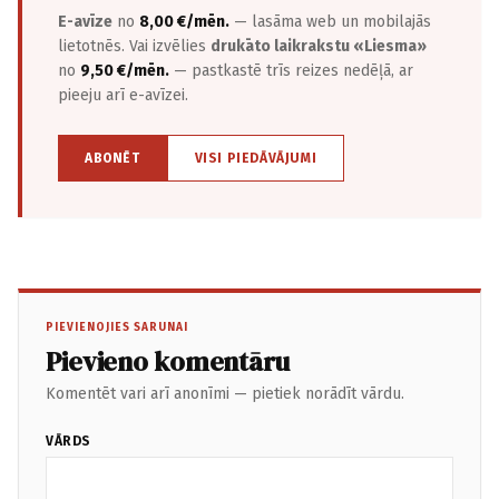
E-avīze
no
8,00 €/mēn.
— lasāma web un mobilajās
lietotnēs. Vai izvēlies
drukāto laikrakstu «Liesma»
no
9,50 €/mēn.
— pastkastē trīs reizes nedēļā, ar
pieeju arī e-avīzei.
ABONĒT
VISI PIEDĀVĀJUMI
PIEVIENOJIES SARUNAI
Pievieno komentāru
Komentēt vari arī anonīmi — pietiek norādīt vārdu.
VĀRDS