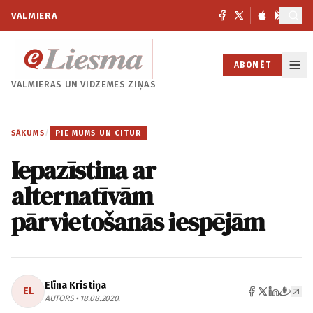
VALMIERA
ABONĒT
VALMIERAS UN
VIDZEMES ZIŅAS
SĀKUMS
/
PIE MUMS UN CITUR
Iepazīstina ar
alternatīvām
pārvietošanās iespējām
Elīna Kristiņa
EL
AUTORS • 18.08.2020.