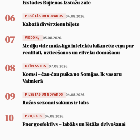
Izstādes Rūjienas Izstāžu zālē
06
04.08.2026.
PILSĒTĀS UN NOVADOS
Kabatā divvirzienu biļete
07
05.08.2026.
VIEDOKĻI
Mediju vide mākslīgā intelekta laikmetā: cīņa par
realitāti, uzticēšanos un cilvēku domāšanu
08
07.08.2026.
DZĪVESSTILS
Komsi – čau-čau puika no Somijas. Ik vasaru
Valmierā
09
04.08.2026.
PILSĒTĀS UN NOVADOS
Ražas sezonai sākums ir labs
10
04.08.2026.
PROJEKTS
Energoefektīvs – labāks un lētāks dzīvošanai