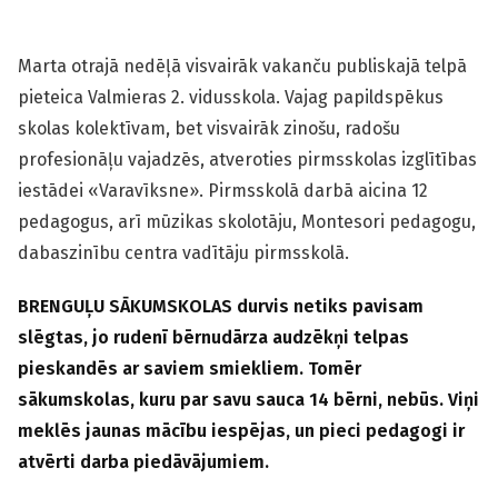
Marta otrajā nedēļā visvairāk vakanču publiskajā telpā
pieteica Valmieras 2. vidusskola. Vajag papildspēkus
skolas kolektīvam, bet visvairāk zinošu, radošu
profesionāļu vajadzēs, atveroties pirmsskolas izglītības
iestādei «Varavīksne». Pirmsskolā darbā aicina 12
pedagogus, arī mūzikas skolotāju, Montesori pedagogu,
dabaszinību centra vadītāju pirmsskolā.
BRENGUĻU SĀKUMSKOLAS durvis netiks pavisam
slēgtas, jo rudenī bērnudārza audzēkņi telpas
pieskandēs ar saviem smiekliem. Tomēr
sākumskolas, kuru par savu sauca 14 bērni, nebūs. Viņi
meklēs jaunas mācību iespējas, un pieci pedagogi ir
atvērti darba piedāvājumiem.