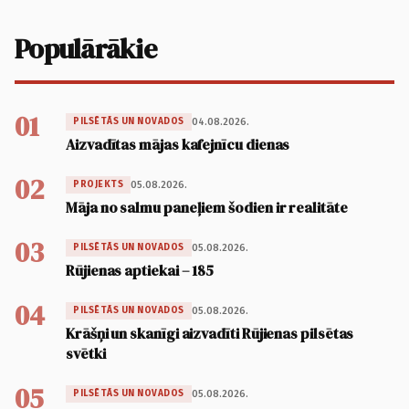
Populārākie
01
04.08.2026.
PILSĒTĀS UN NOVADOS
Aizvadītas mājas kafejnīcu dienas
02
05.08.2026.
PROJEKTS
Māja no salmu paneļiem šodien ir realitāte
03
05.08.2026.
PILSĒTĀS UN NOVADOS
Rūjienas aptiekai – 185
04
05.08.2026.
PILSĒTĀS UN NOVADOS
Krāšņi un skanīgi aizvadīti Rūjienas pilsētas
svētki
05
05.08.2026.
PILSĒTĀS UN NOVADOS