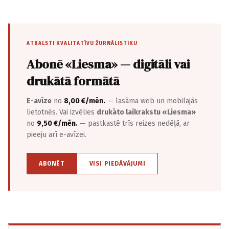
ATBALSTI KVALITATĪVU ŽURNĀLISTIKU
Abonē «Liesma» — digitāli vai
drukātā formātā
E-avīze
no
8,00 €/mēn.
— lasāma web un mobilajās
lietotnēs. Vai izvēlies
drukāto laikrakstu «Liesma»
no
9,50 €/mēn.
— pastkastē trīs reizes nedēļā, ar
pieeju arī e-avīzei.
ABONĒT
VISI PIEDĀVĀJUMI