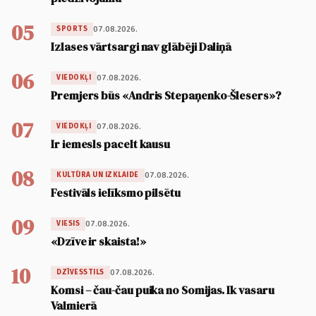
05
07.08.2026.
SPORTS
Izlases vārtsargi nav glābēji Daliņā
06
07.08.2026.
VIEDOKĻI
Premjers būs «Andris Stepaņenko-Šlesers»?
07
07.08.2026.
VIEDOKĻI
Ir iemesls pacelt kausu
08
07.08.2026.
KULTŪRA UN IZKLAIDE
Festivāls ielīksmo pilsētu
09
07.08.2026.
VIESIS
«Dzīve ir skaista!»
10
07.08.2026.
DZĪVESSTILS
Komsi – čau-čau puika no Somijas. Ik vasaru
Valmierā