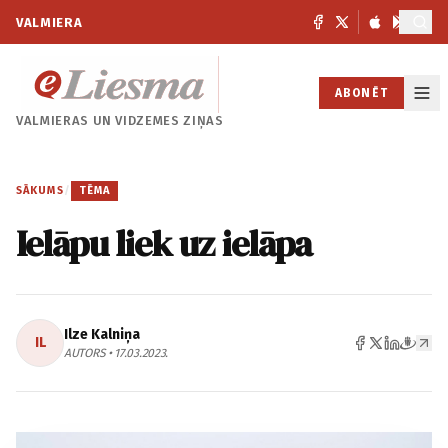
VALMIERA
ABONĒT
VALMIERAS UN
VIDZEMES ZIŅAS
SĀKUMS
/
TĒMA
Ielāpu liek uz ielāpa
Ilze Kalniņa
IL
AUTORS • 17.03.2023.