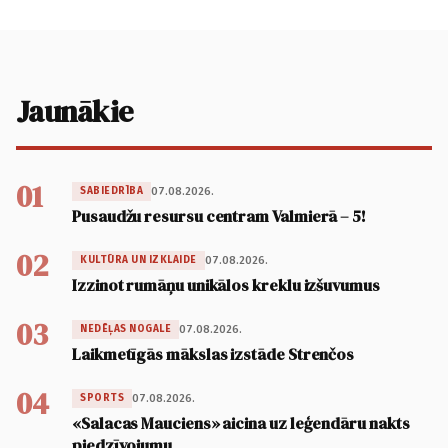
Jaunākie
01
07.08.2026.
SABIEDRĪBA
Pusaudžu resursu centram Valmierā – 5!
02
07.08.2026.
KULTŪRA UN IZKLAIDE
Izzinot rumāņu unikālos kreklu izšuvumus
03
07.08.2026.
NEDĒĻAS NOGALE
Laikmetīgās mākslas izstāde Strenčos
04
07.08.2026.
SPORTS
«Salacas Mauciens» aicina uz leģendāru nakts
piedzīvojumu