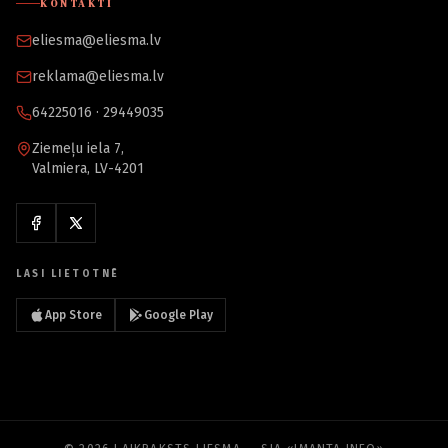
KONTAKTI
eliesma@eliesma.lv
reklama@eliesma.lv
64225016 · 29449035
Ziemeļu iela 7,
Valmiera, LV-4201
LASI LIETOTNĒ
App Store
Google Play