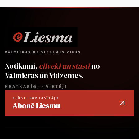
VALMIERAS UN VIDZEMES ZIŅAS
Notikumi,
cilvēki un stāsti
no
Valmieras un Vidzemes.
NEATKARĪGI · VIETĒJI
KĻŪSTI PAR LASĪTĀJU
Abonē Liesmu