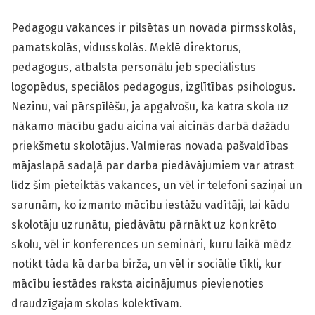
Pedagogu vakances ir pilsētas un novada pirmsskolās,
pamatskolās, vidusskolās. Meklē direktorus,
pedagogus, atbalsta personālu jeb speciālistus
logopēdus, speciālos pedagogus, izglītības psihologus.
Nezinu, vai pārspīlēšu, ja apgalvošu, ka katra skola uz
nākamo mācību gadu aicina vai aicinās darbā dažādu
priekšmetu skolotājus. Valmieras novada pašvaldības
mājaslapā sadaļā par darba piedāvājumiem var atrast
līdz šim pieteiktās vakances, un vēl ir telefoni saziņai un
sarunām, ko izmanto mācību iestāžu vadītāji, lai kādu
skolotāju uzrunātu, piedāvātu pārnākt uz konkrēto
skolu, vēl ir konferences un semināri, kuru laikā mēdz
notikt tāda kā darba birža, un vēl ir sociālie tīkli, kur
mācību iestādes raksta aicinājumus pievienoties
draudzīgajam skolas kolektīvam.