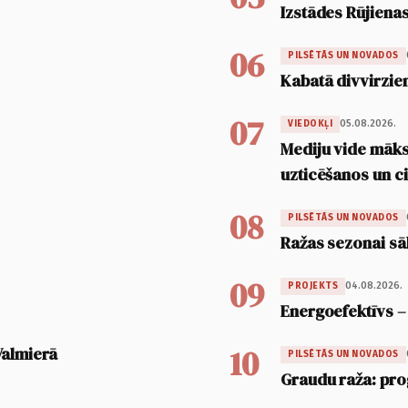
Izstādes Rūjienas
06
PILSĒTĀS UN NOVADOS
Kabatā divvirzien
07
05.08.2026.
VIEDOKĻI
Mediju vide māksl
uzticēšanos un 
08
PILSĒTĀS UN NOVADOS
Ražas sezonai sā
09
04.08.2026.
PROJEKTS
Energoefektīvs –
10
Valmierā
PILSĒTĀS UN NOVADOS
Graudu raža: pro