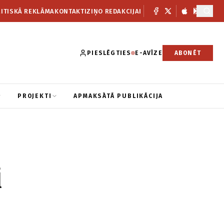
ITISKĀ REKLĀMA
KONTAKTI
ZIŅO REDAKCIJAI
PIESLĒGTIES
E-AVĪZE
ABONĒT
PROJEKTI
APMAKSĀTĀ PUBLIKĀCIJA
i