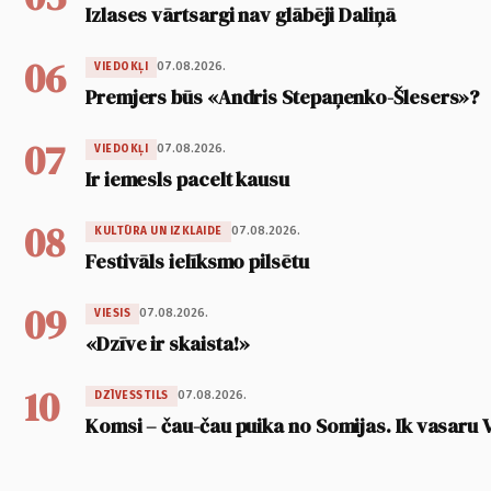
Izlases vārtsargi nav glābēji Daliņā
06
07.08.2026.
VIEDOKĻI
Premjers būs «Andris Stepaņenko-Šlesers»?
07
07.08.2026.
VIEDOKĻI
Ir iemesls pacelt kausu
08
07.08.2026.
KULTŪRA UN IZKLAIDE
Festivāls ielīksmo pilsētu
09
07.08.2026.
VIESIS
«Dzīve ir skaista!»
10
07.08.2026.
DZĪVESSTILS
Komsi – čau-čau puika no Somijas. Ik vasaru 