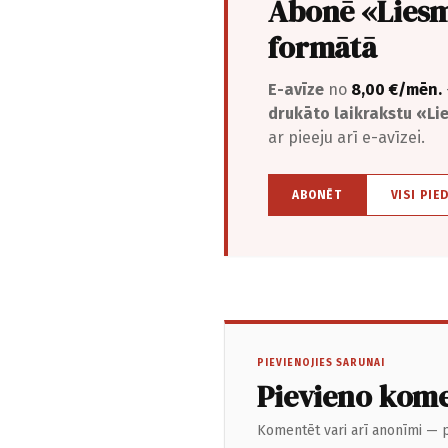
Abonē «Liesm
formātā
E-avīze
no
8,00 €/mēn.
drukāto laikrakstu «L
ar pieeju arī e-avīzei.
ABONĒT
VISI PIE
PIEVIENOJIES SARUNAI
Pievieno kom
Komentēt vari arī anonīmi — p