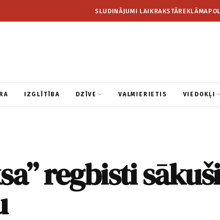
SLUDINĀJUMI LAIKRAKSTĀ
REKLĀMA
POL
RA
IZGLĪTĪBA
DZĪVE
VALMIERIETIS
VIEDOKĻI
sa” regbisti sākuš
u