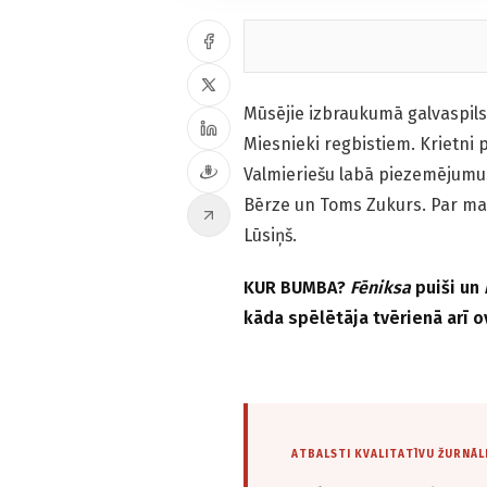
Mūsējie izbraukumā galvaspils
Miesnieki regbistiem. Krietni pā
Valmieriešu labā piezemējumus
Bērze un Toms Zukurs. Par mač
Lūsiņš.
KUR BUMBA?
Fēniksa
puiši un
kāda spēlētāja tvērienā arī 
ATBALSTI KVALITATĪVU ŽURNĀL