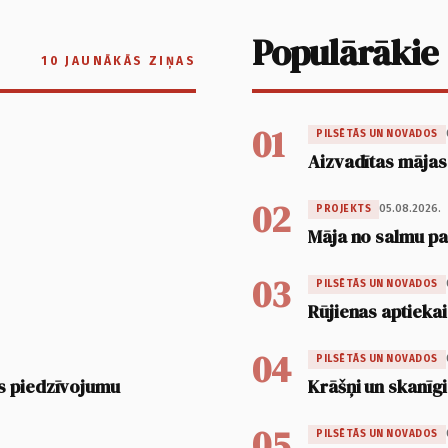
Populārākie
10 JAUNĀKĀS ZIŅAS
01
PILSĒTĀS UN NOVADOS
Aizvadītas mājas
02
05.08.2026.
PROJEKTS
Māja no salmu pan
03
PILSĒTĀS UN NOVADOS
Rūjienas aptiekai
04
PILSĒTĀS UN NOVADOS
s piedzīvojumu
Krāšņi un skanīgi
05
PILSĒTĀS UN NOVADOS