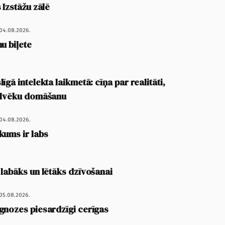
 Izstāžu zālē
04.08.2026.
u biļete
īgā intelekta laikmetā: cīņa par realitāti,
cilvēku domāšanu
04.08.2026.
kums ir labs
 labāks un lētāks dzīvošanai
05.08.2026.
gnozes piesardzīgi cerīgas