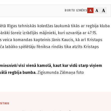
A
A
A
BURTU IZMĒRS
ētā Rīgas tehniskās koledžas laukumā tikās ar regbija kluba
rāki šoreiz izrādījās mājinieki, kuri uzvarēja ar 47:15.
 veica komandas kapteinis Jānis Kaucis, kā arī Kristaps
a labāko spēlētāju Fēniksa rindās tika atzīts Kristaps
miesnieki
visi vienā kamolā, kaut kur vidū starp viņiem
ovālā regbija bumba.
Zigismunda Zālmaņa foto
ISTIKU