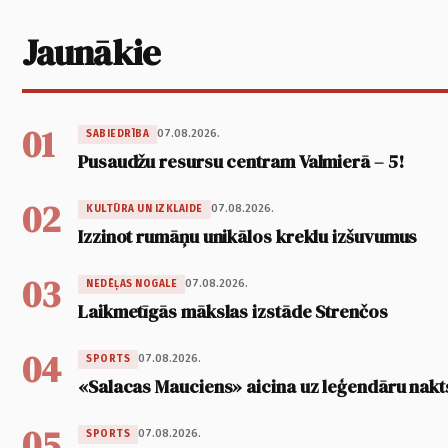
Jaunākie
01
07.08.2026.
SABIEDRĪBA
Pusaudžu resursu centram Valmierā – 5!
02
07.08.2026.
KULTŪRA UN IZKLAIDE
Izzinot rumāņu unikālos kreklu izšuvumus
03
07.08.2026.
NEDĒĻAS NOGALE
Laikmetīgās mākslas izstāde Strenčos
04
07.08.2026.
SPORTS
«Salacas Mauciens» aicina uz leģendāru nakt
05
07.08.2026.
SPORTS