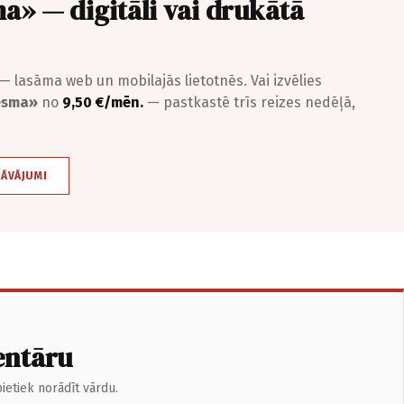
a» — digitāli vai drukātā
— lasāma web un mobilajās lietotnēs. Vai izvēlies
iesma»
no
9,50 €/mēn.
— pastkastē trīs reizes nedēļā,
DĀVĀJUMI
entāru
ietiek norādīt vārdu.