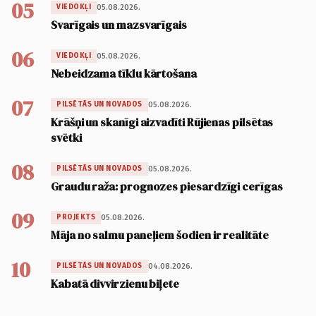
05
05.08.2026.
VIEDOKĻI
Svarīgais un mazsvarīgais
06
05.08.2026.
VIEDOKĻI
Nebeidzama tīklu kārtošana
07
05.08.2026.
PILSĒTĀS UN NOVADOS
Krāšņi un skanīgi aizvadīti Rūjienas pilsētas
svētki
08
05.08.2026.
PILSĒTĀS UN NOVADOS
Graudu raža: prognozes piesardzīgi cerīgas
09
05.08.2026.
PROJEKTS
Māja no salmu paneļiem šodien ir realitāte
10
04.08.2026.
PILSĒTĀS UN NOVADOS
Kabatā divvirzienu biļete