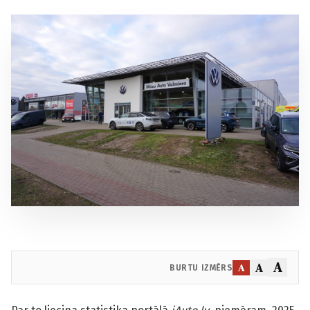
A
A
A
BURTU IZMĒRS