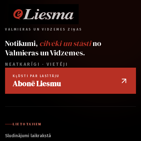
VALMIERAS UN VIDZEMES ZIŅAS
Notikumi,
cilvēki un stāsti
no
Valmieras un Vidzemes.
NEATKARĪGI · VIETĒJI
KĻŪSTI PAR LASĪTĀJU
Abonē Liesmu
LIETOTĀJIEM
Sludinājumi laikrakstā