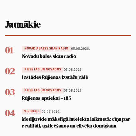
Jaunākie
01
05.08.2026.
NOVADU BALSS SKAN RADIO
Novadu balss skan radio
02
05.08.2026.
PILSĒTĀS UN NOVADOS
Izstādes Rūjienas Izstāžu zālē
03
05.08.2026.
PILSĒTĀS UN NOVADOS
Rūjienas aptiekai – 185
04
05.08.2026.
VIEDOKĻI
Mediju vide mākslīgā intelekta laikmetā: cīņa par
realitāti, uzticēšanos un cilvēku domāšanu