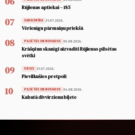
06
Rūjienas aptiekai – 185
07
31.07.2026.
SABIEDRĪBA
Vērienīgu pārmaiņu priekšā
08
05.08.2026.
PILSĒTĀS UN NOVADOS
Krāšņi un skanīgi aizvadīti Rūjienas pilsētas
svētki
09
31.07.2026.
VIESIS
Pievilkušies pretpoli
10
04.08.2026.
PILSĒTĀS UN NOVADOS
Kabatā divvirzienu biļete