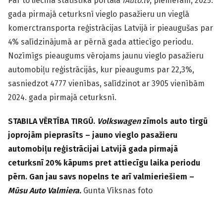
Par to liecina statistika portālā
iAuto.lv
, piemēram, 2025.
gada pirmajā ceturksnī vieglo pasažieru un vieglā
komerctransporta reģistrācijas Latvijā ir pieaugušas par
4% salīdzinājumā ar pērnā gada attiecīgo periodu.
Nozīmīgs pieaugums vērojams jaunu vieglo pasažieru
automobiļu reģistrācijās, kur pieaugums par 22,3%,
sasniedzot 4777 vienības, salīdzinot ar 3905 vienībām
2024. gada pirmajā ceturksnī.
STABILA VĒRTĪBA TIRGŪ.
Volkswagen
zīmols auto tirgū
joprojām pieprasīts – jauno vieglo pasažieru
automobiļu reģistrācijai Latvijā gada pirmajā
ceturksnī 20% kāpums pret attiecīgu laika periodu
pērn. Gan jau savs nopelns te arī valmieriešiem –
Mūsu Auto Valmiera.
Gunta Vīksnas foto