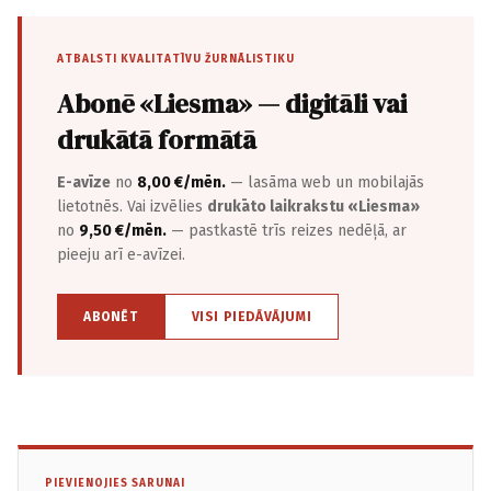
ATBALSTI KVALITATĪVU ŽURNĀLISTIKU
Abonē «Liesma» — digitāli vai
drukātā formātā
E-avīze
no
8,00 €/mēn.
— lasāma web un mobilajās
lietotnēs. Vai izvēlies
drukāto laikrakstu «Liesma»
no
9,50 €/mēn.
— pastkastē trīs reizes nedēļā, ar
pieeju arī e-avīzei.
ABONĒT
VISI PIEDĀVĀJUMI
PIEVIENOJIES SARUNAI