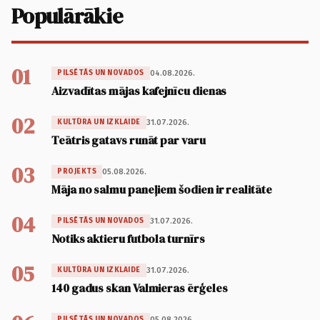
Populārākie
01
04.08.2026.
PILSĒTĀS UN NOVADOS
Aizvadītas mājas kafejnīcu dienas
02
31.07.2026.
KULTŪRA UN IZKLAIDE
Teātris gatavs runāt par varu
03
05.08.2026.
PROJEKTS
Māja no salmu paneļiem šodien ir realitāte
04
31.07.2026.
PILSĒTĀS UN NOVADOS
Notiks aktieru futbola turnīrs
05
31.07.2026.
KULTŪRA UN IZKLAIDE
140 gadus skan Valmieras ērģeles
05.08.2026.
PILSĒTĀS UN NOVADOS