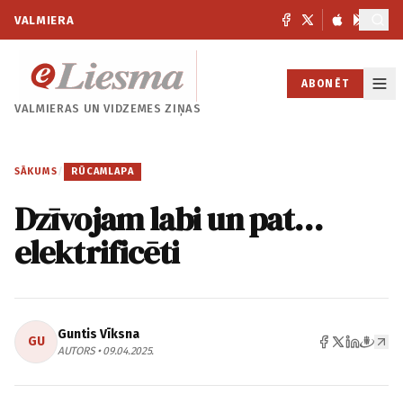
VALMIERA
ABONĒT
VALMIERAS UN
VIDZEMES ZIŅAS
SĀKUMS
/
RŪCAMLAPA
Dzīvojam labi un pat…
elektrificēti
Guntis Vīksna
GU
AUTORS • 09.04.2025.