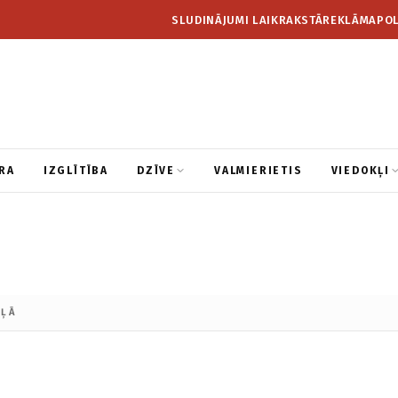
SLUDINĀJUMI LAIKRAKSTĀ
REKLĀMA
POL
RA
IZGLĪTĪBA
DZĪVE
VALMIERIETIS
VIEDOKĻI
AĻĀ