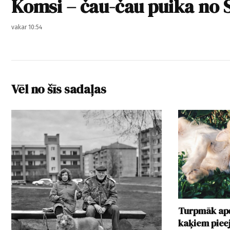
Komsi – čau-čau puika no S
vakar 10:54
Vēl no šīs sadaļas
Turpmāk apd
kaķiem pie