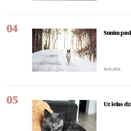
04
Sunim pasl
18.02.2026.
05
Uz ielas d