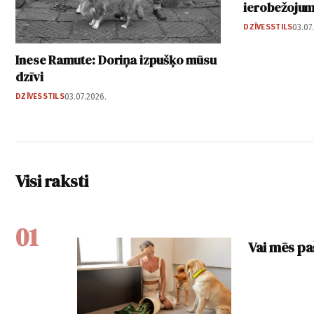
ierobežoju
DZĪVESSTILS
03.07
Inese Ramute: Doriņa izpušķo mūsu
dzīvi
DZĪVESSTILS
03.07.2026.
Visi raksti
01
Vai mēs pa