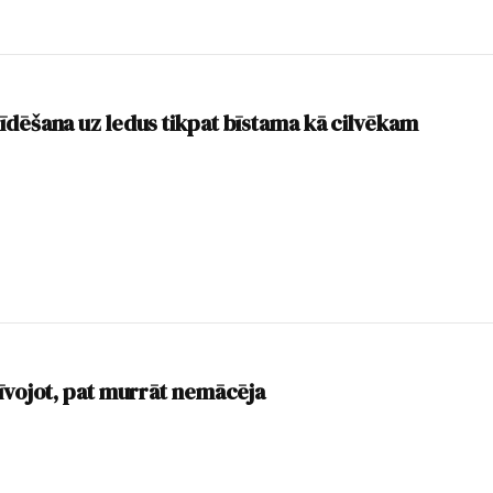
īdēšana uz ledus tikpat bīstama kā cilvēkam
zīvojot, pat murrāt nemācēja