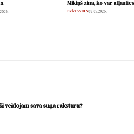
Mikiņš zina, ko var atļautie
ma
DZĪVESSTILS
08.05.2026.
.2026.
ši veidojam sava suņa raksturu?