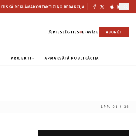
ITISKĀ REKLĀMA
KONTAKTI
ZIŅO REDAKCIJAI
PIESLĒGTIES
E-AVĪZE
ABONĒT
PROJEKTI
APMAKSĀTĀ PUBLIKĀCIJA
LPP. 01 / 36