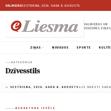
VALMIERA
SESTDIENA, 2026. GADA 8. AUGUSTS
VALMIERAS UN
VIDZEMES ZIŅAS
ZIŅAS
NOVADOS
SPORTS
KULTŪ
KATEGORIJA
Dzīvesstils
— SESTDIENA, 2026. GADA 8. AUGUSTS
425 RAKSTI SAD
REDAKTORA IZVĒLE