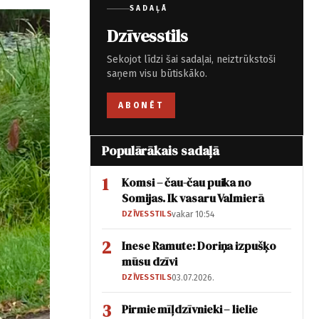
SADAĻĀ
Dzīvesstils
Sekojot līdzi šai sadaļai, neiztrūkstoši
saņem visu būtiskāko.
ABONĒT
Populārākais sadaļā
1
Komsi – čau-čau puika no
Somijas. Ik vasaru Valmierā
DZĪVESSTILS
vakar 10:54
2
Inese Ramute: Doriņa izpušķo
mūsu dzīvi
DZĪVESSTILS
03.07.2026.
3
Pirmie mīļdzīvnieki – lielie