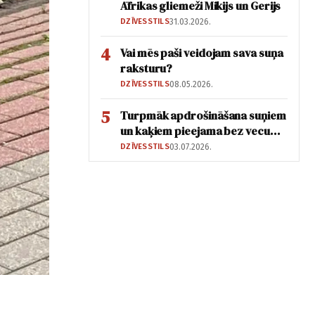
Āfrikas gliemeži Mikijs un Gerijs
DZĪVESSTILS
31.03.2026.
4
Vai mēs paši veidojam sava suņa
raksturu?
DZĪVESSTILS
08.05.2026.
5
Turpmāk apdrošināšana suņiem
un kaķiem pieejama bez vecuma
ierobežojuma
DZĪVESSTILS
03.07.2026.