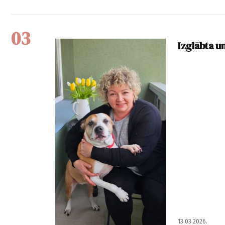
03
Izglābta un
13.03.2026.