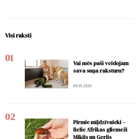
Visi raksti
01
Vai mēs paši veidojam
sava suņa raksturu?
08.05.2026.
02
Pirmie mīļdzīvnieki –
lielie Āfrikas gliemeži
Mikijs un Gerijs