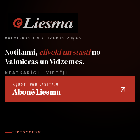
VALMIERAS UN VIDZEMES ZIŅAS
Notikumi,
cilvēki un stāsti
no
Valmieras un Vidzemes.
NEATKARĪGI · VIETĒJI
KĻŪSTI PAR LASĪTĀJU
Abonē Liesmu
LIETOTĀJIEM