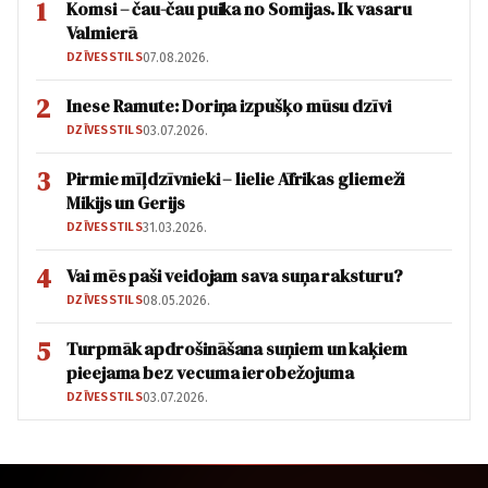
1
Komsi – čau-čau puika no Somijas. Ik vasaru
Valmierā
DZĪVESSTILS
07.08.2026.
2
Inese Ramute: Doriņa izpušķo mūsu dzīvi
DZĪVESSTILS
03.07.2026.
3
Pirmie mīļdzīvnieki – lielie Āfrikas gliemeži
Mikijs un Gerijs
DZĪVESSTILS
31.03.2026.
4
Vai mēs paši veidojam sava suņa raksturu?
DZĪVESSTILS
08.05.2026.
5
Turpmāk apdrošināšana suņiem un kaķiem
pieejama bez vecuma ierobežojuma
DZĪVESSTILS
03.07.2026.