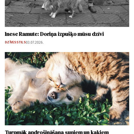
Inese Ramute: Doriņa izpušķo mūsu dzīvi
DZĪVESSTILS
03.07.2026.
Turpmāk apdrošināšana suņiem un kaķiem