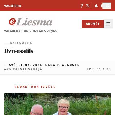
VALMIERA
ABONĒT
VALMIERAS UN
VIDZEMES ZIŅAS
KATEGORIJA
Dzīvesstils
— SVĒTDIENA, 2026. GADA 9. AUGUSTS
425 RAKSTI SADAĻĀ
LPP. 01 / 36
REDAKTORA IZVĒLE