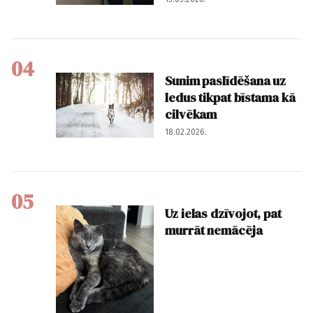
04
Sunim paslīdēšana uz
ledus tikpat bīstama kā
cilvēkam
18.02.2026.
05
Uz ielas dzīvojot, pat
murrāt nemācēja