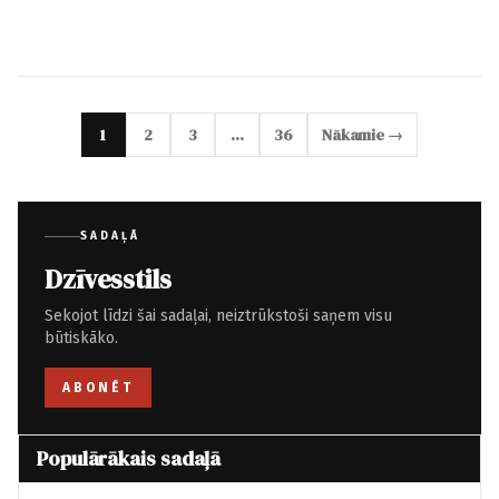
1
2
3
…
36
Nākamie →
SADAĻĀ
Dzīvesstils
Sekojot līdzi šai sadaļai, neiztrūkstoši saņem visu
būtiskāko.
ABONĒT
Populārākais sadaļā