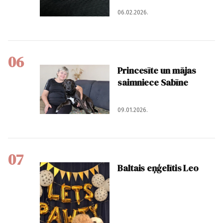
06.02.2026.
06
Princesīte un mājas
saimniece Sabīne
09.01.2026.
07
Baltais eņģelītis Leo