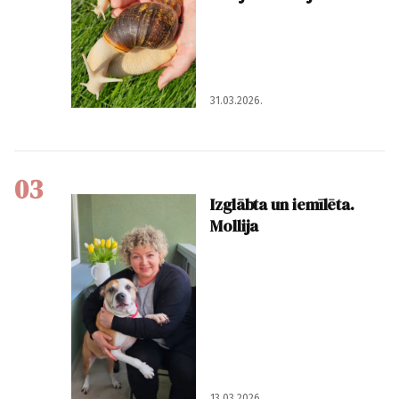
31.03.2026.
03
Izglābta un iemīlēta.
Mollija
13.03.2026.