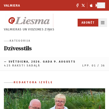
VALMIERA
ABONĒT
VALMIERAS UN
VIDZEMES ZIŅAS
KATEGORIJA
Dzīvesstils
— SVĒTDIENA, 2026. GADA 9. AUGUSTS
425 RAKSTI SADAĻĀ
LPP. 01 / 36
REDAKTORA IZVĒLE