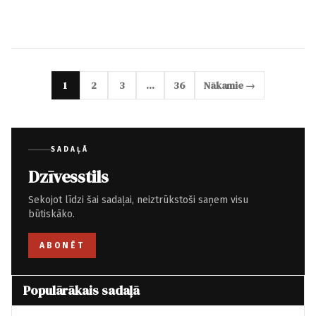
1
2
3
…
36
Nākamie →
SADAĻĀ
Dzīvesstils
Sekojot līdzi šai sadaļai, neiztrūkstoši saņem visu
būtiskāko.
ABONĒT
Populārākais sadaļā