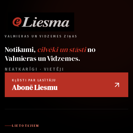
VALMIERAS UN VIDZEMES ZIŅAS
Notikumi,
cilvēki un stāsti
no
Valmieras un Vidzemes.
NEATKARĪGI · VIETĒJI
KĻŪSTI PAR LASĪTĀJU
Abonē Liesmu
LIETOTĀJIEM