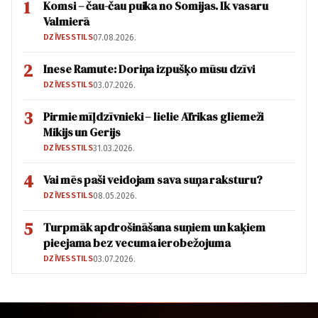
1
Komsi – čau-čau puika no Somijas. Ik vasaru
Valmierā
DZĪVESSTILS
07.08.2026.
2
Inese Ramute: Doriņa izpušķo mūsu dzīvi
DZĪVESSTILS
03.07.2026.
3
Pirmie mīļdzīvnieki – lielie Āfrikas gliemeži
Mikijs un Gerijs
DZĪVESSTILS
31.03.2026.
4
Vai mēs paši veidojam sava suņa raksturu?
DZĪVESSTILS
08.05.2026.
5
Turpmāk apdrošināšana suņiem un kaķiem
pieejama bez vecuma ierobežojuma
DZĪVESSTILS
03.07.2026.