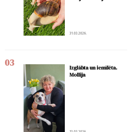
31.03.2026.
03
Izglābta un iemīlēta.
Mollija
13.03.2026.