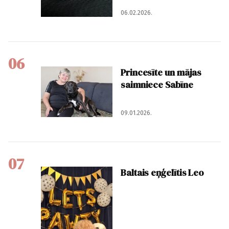
06.02.2026.
06
Princesīte un mājas
saimniece Sabīne
09.01.2026.
07
Baltais eņģelītis Leo