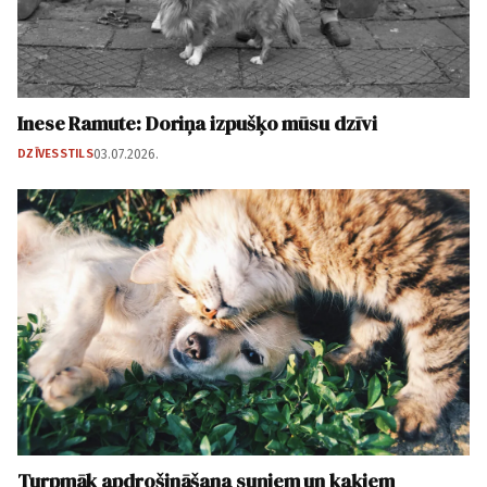
Inese Ramute: Doriņa izpušķo mūsu dzīvi
DZĪVESSTILS
03.07.2026.
Turpmāk apdrošināšana suņiem un kaķiem