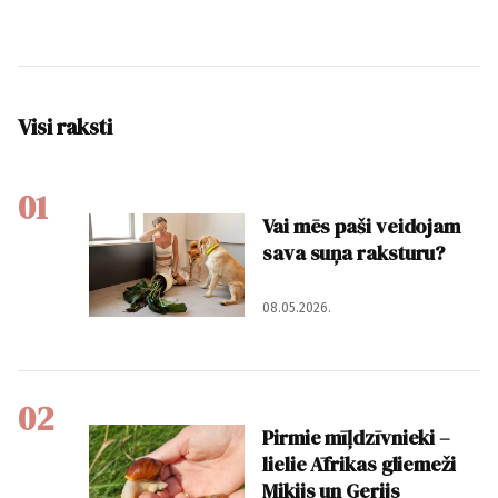
Visi raksti
01
Vai mēs paši veidojam
sava suņa raksturu?
08.05.2026.
02
Pirmie mīļdzīvnieki –
lielie Āfrikas gliemeži
Mikijs un Gerijs