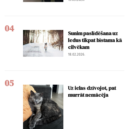
04
Sunim paslīdēšana uz
ledus tikpat bīstama kā
cilvēkam
18.02.2026.
05
Uz ielas dzīvojot, pat
murrāt nemācēja