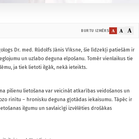
A
A
A
BURTU IZMĒRS
ologs Dr. med. Rūdolfs Jānis Vīksne, šie līdzekļi patiešām ir
vieglojumu un uzlabo deguna elpošanu. Tomēr vienlaikus tie
mu, ja tiek lietoti ilgāk, nekā ieteikts.
a pilienu lietošana var veicināt atkarības veidošanos un
ozo rinītu – hronisku deguna gļotādas iekaisumu. Tāpēc ir
lietošanas ilgumu un savlaicīgi izvēlēties drošākas