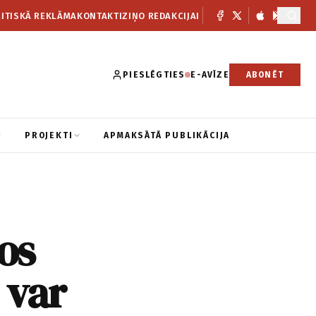
ITISKĀ REKLĀMA
KONTAKTI
ZIŅO REDAKCIJAI
PIESLĒGTIES
E-AVĪZE
ABONĒT
PROJEKTI
APMAKSĀTĀ PUBLIKĀCIJA
tos
 var