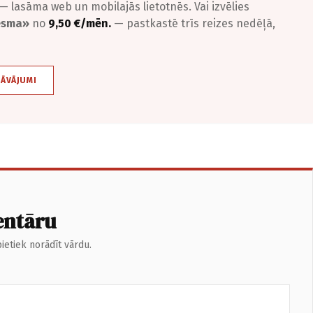
— lasāma web un mobilajās lietotnēs. Vai izvēlies
iesma»
no
9,50 €/mēn.
— pastkastē trīs reizes nedēļā,
DĀVĀJUMI
entāru
ietiek norādīt vārdu.