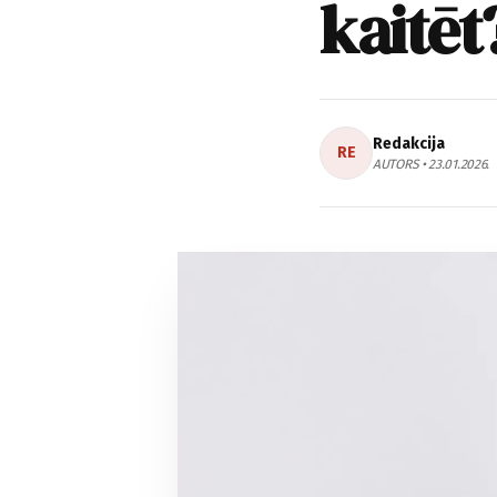
kaitēt
Redakcija
RE
AUTORS • 23.01.2026.