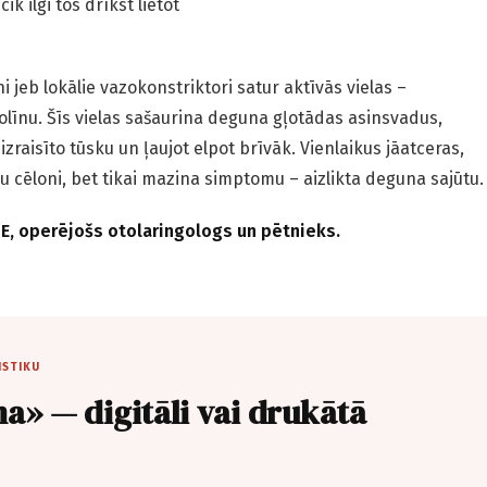
k ilgi tos drīkst lietot
ni jeb lokālie vazokonstriktori satur aktīvās vielas –
olīnu. Šīs vielas sašaurina deguna gļotādas asinsvadus,
zraisīto tūsku un ļaujot elpot brīvāk. Vienlaikus jāatceras,
u cēloni, bet tikai mazina simptomu – aizlikta deguna sajūtu.
E, operējošs otolaringologs un pētnieks.
ISTIKU
a» — digitāli vai drukātā