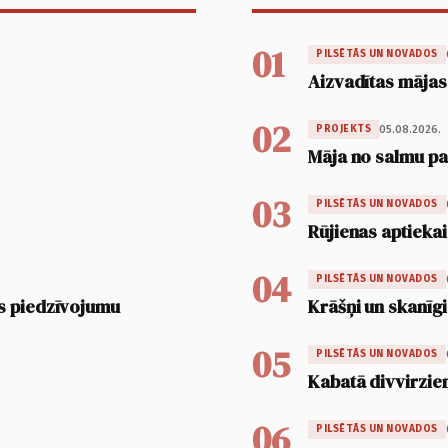
01
PILSĒTĀS UN NOVADOS
Aizvadītas mājas
02
05.08.2026.
PROJEKTS
Māja no salmu pan
03
PILSĒTĀS UN NOVADOS
Rūjienas aptiekai
04
PILSĒTĀS UN NOVADOS
s piedzīvojumu
Krāšņi un skanīgi
05
PILSĒTĀS UN NOVADOS
Kabatā divvirzien
06
PILSĒTĀS UN NOVADOS