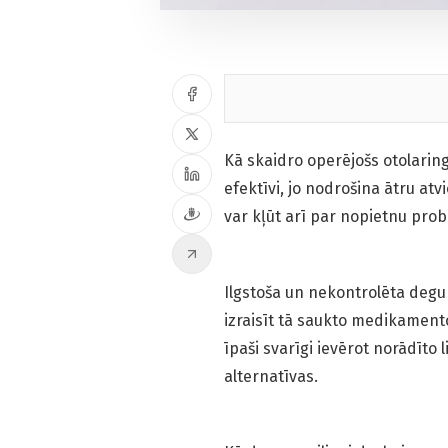
Kā skaidro operējošs otolaring
efektīvi, jo nodrošina ātru at
var kļūt arī par nopietnu problē
Ilgstoša un nekontrolēta degun
izraisīt tā saukto medikament
īpaši svarīgi ievērot norādīto 
alternatīvas.