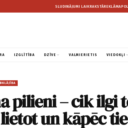
SLUDINĀJUMI LAIKRAKSTĀ
REKLĀMA
POL
RA
IZGLĪTĪBA
DZĪVE
VALMIERIETIS
VIEDOKĻI
BKLĀJĪBA
pilieni – cik ilgi 
 lietot un kāpēc tie