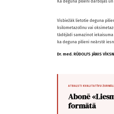
Kā deguna pilieni darbojas un ci
Visbiežāk lietotie deguna pilie
ksilometazolīnu vai oksimetaz
tādējādi samazinot iekaisuma i
ka deguna pilieni neārstē iesn
Dr. med. RŪDOLFS JĀNIS VĪKSN
ATBALSTI KVALITATĪVU ŽURNĀL
Abonē «Liesm
formātā