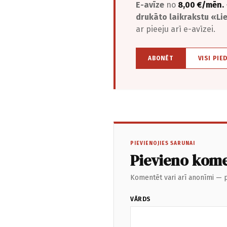
E-avīze
no
8,00 €/mēn.
drukāto laikrakstu «L
ar pieeju arī e-avīzei.
ABONĒT
VISI PIE
PIEVIENOJIES SARUNAI
Pievieno kom
Komentēt vari arī anonīmi — p
VĀRDS