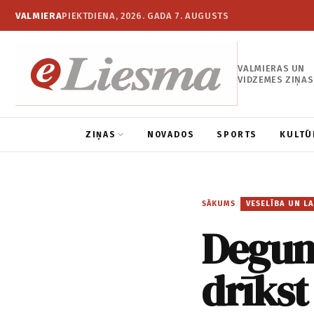
VALMIERA
PIEKTDIENA, 2026. GADA 7. AUGUSTS
VALMIERAS UN
VIDZEMES ZIŅAS
ZIŅAS
NOVADOS
SPORTS
KULTŪ
SĀKUMS
/
VESELĪBA UN LA
Deguna 
drīkst