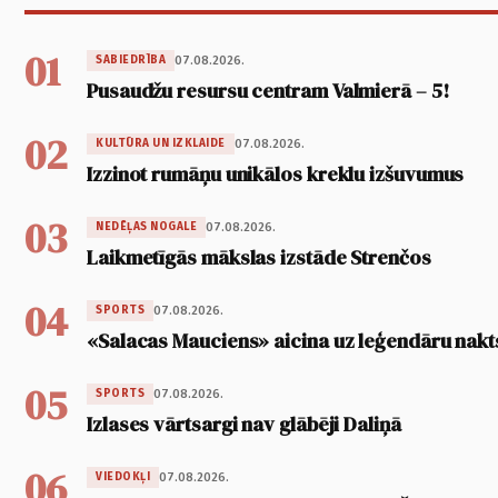
01
07.08.2026.
SABIEDRĪBA
Pusaudžu resursu centram Valmierā – 5!
02
07.08.2026.
KULTŪRA UN IZKLAIDE
Izzinot rumāņu unikālos kreklu izšuvumus
03
07.08.2026.
NEDĒĻAS NOGALE
Laikmetīgās mākslas izstāde Strenčos
04
07.08.2026.
SPORTS
«Salacas Mauciens» aicina uz leģendāru nakt
05
07.08.2026.
SPORTS
Izlases vārtsargi nav glābēji Daliņā
06
07.08.2026.
VIEDOKĻI