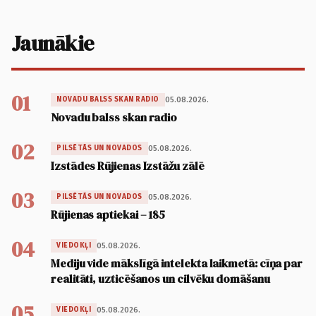
Jaunākie
01
05.08.2026.
NOVADU BALSS SKAN RADIO
Novadu balss skan radio
02
05.08.2026.
PILSĒTĀS UN NOVADOS
Izstādes Rūjienas Izstāžu zālē
03
05.08.2026.
PILSĒTĀS UN NOVADOS
Rūjienas aptiekai – 185
04
05.08.2026.
VIEDOKĻI
Mediju vide mākslīgā intelekta laikmetā: cīņa par
realitāti, uzticēšanos un cilvēku domāšanu
05
05.08.2026.
VIEDOKĻI