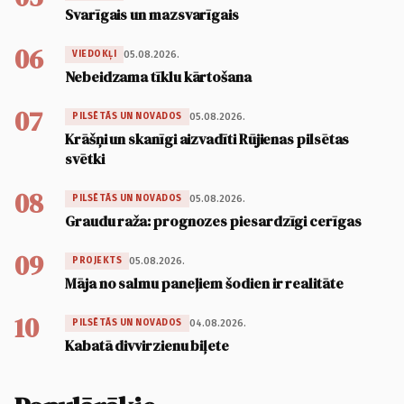
Svarīgais un mazsvarīgais
06
05.08.2026.
VIEDOKĻI
Nebeidzama tīklu kārtošana
07
05.08.2026.
PILSĒTĀS UN NOVADOS
Krāšņi un skanīgi aizvadīti Rūjienas pilsētas
svētki
08
05.08.2026.
PILSĒTĀS UN NOVADOS
Graudu raža: prognozes piesardzīgi cerīgas
09
05.08.2026.
PROJEKTS
Māja no salmu paneļiem šodien ir realitāte
10
04.08.2026.
PILSĒTĀS UN NOVADOS
Kabatā divvirzienu biļete