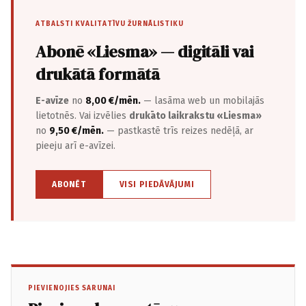
ATBALSTI KVALITATĪVU ŽURNĀLISTIKU
Abonē «Liesma» — digitāli vai
drukātā formātā
E-avīze
no
8,00 €/mēn.
— lasāma web un mobilajās
lietotnēs. Vai izvēlies
drukāto laikrakstu «Liesma»
no
9,50 €/mēn.
— pastkastē trīs reizes nedēļā, ar
pieeju arī e-avīzei.
ABONĒT
VISI PIEDĀVĀJUMI
PIEVIENOJIES SARUNAI