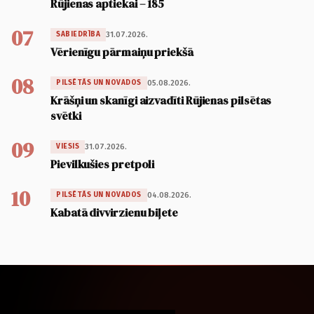
Rūjienas aptiekai – 185
07
31.07.2026.
SABIEDRĪBA
Vērienīgu pārmaiņu priekšā
08
05.08.2026.
PILSĒTĀS UN NOVADOS
Krāšņi un skanīgi aizvadīti Rūjienas pilsētas
svētki
09
31.07.2026.
VIESIS
Pievilkušies pretpoli
10
04.08.2026.
PILSĒTĀS UN NOVADOS
Kabatā divvirzienu biļete