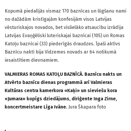
Kopumā piedalījās vismaz 170 baznīcas un lūgšanu nami
no dažādām kristīgajām konfesijām visos Latvijas
vēsturiskajos novados, bet vislielāko atsaucību izrādīja
Latvijas Evaņģēliski luteriskajai baznīcai (105) un Romas
Katoļu baznīcai (33) piederīgās draudzes. Īpaši aktīvs
Baznīcu naktī bija Vidzemes novads ar 64 notikumā
iesaistītiem dievnamiem.
VALMIERAS ROMAS KATOĻU BAZNĪCĀ. Baznīcu nakts un
Atvērto baznīcu dienas programmā arī Valmieras
Kultūras centra kamerkora «Kaķi» un sieviešu kora
«Jumara» kopīgs dziedājums, diriģente Inga Zirne,
koncertmeistare Līga Ivāne.
Jura Škapara foto