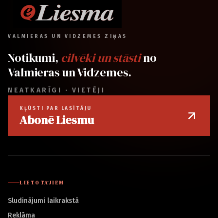
VALMIERAS UN VIDZEMES ZIŅAS
Notikumi,
cilvēki un stāsti
no
Valmieras un Vidzemes.
NEATKARĪGI · VIETĒJI
KĻŪSTI PAR LASĪTĀJU
Abonē Liesmu
LIETOTĀJIEM
Sludinājumi laikrakstā
Reklāma