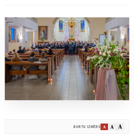
A
A
A
BURTU IZMĒRS