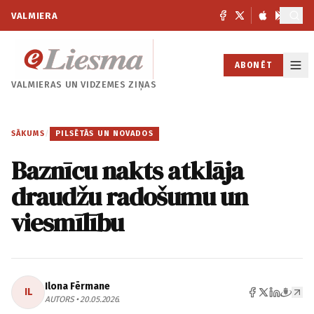
VALMIERA
ABONĒT
VALMIERAS UN
VIDZEMES ZIŅAS
SĀKUMS
/
PILSĒTĀS UN NOVADOS
Baznīcu nakts atklāja
draudžu radošumu un
viesmīlību
Ilona Fērmane
IL
AUTORS • 20.05.2026.