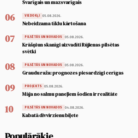
Svarīgais un mazsvarīgais
06
05.08.2026.
VIEDOKĻI
Nebeidzama tīklu kārtošana
07
05.08.2026.
PILSĒTĀS UN NOVADOS
Krāšņi un skanīgi aizvadīti Rūjienas pilsētas
svētki
08
05.08.2026.
PILSĒTĀS UN NOVADOS
Graudu raža: prognozes piesardzīgi cerīgas
09
05.08.2026.
PROJEKTS
Māja no salmu paneļiem šodien ir realitāte
10
04.08.2026.
PILSĒTĀS UN NOVADOS
Kabatā divvirzienu biļete
Populārākie