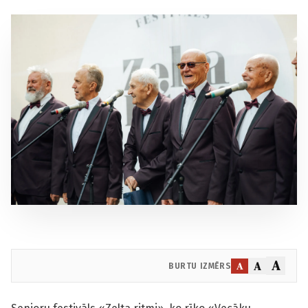
A
A
A
BURTU IZMĒRS