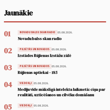
Jaunākie
01
05.08.2026.
NOVADU BALSS SKAN RADIO
Novadu balss skan radio
02
05.08.2026.
PILSĒTĀS UN NOVADOS
Izstādes Rūjienas Izstāžu zālē
03
05.08.2026.
PILSĒTĀS UN NOVADOS
Rūjienas aptiekai – 185
04
05.08.2026.
VIEDOKĻI
Mediju vide mākslīgā intelekta laikmetā: cīņa par
realitāti, uzticēšanos un cilvēku domāšanu
05
05.08.2026.
VIEDOKĻI