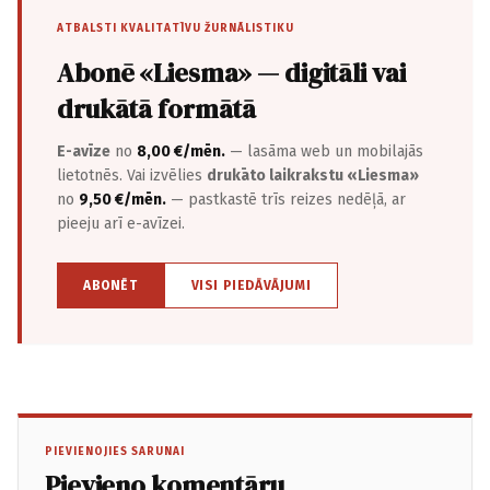
ATBALSTI KVALITATĪVU ŽURNĀLISTIKU
Abonē «Liesma» — digitāli vai
drukātā formātā
E-avīze
no
8,00 €/mēn.
— lasāma web un mobilajās
lietotnēs. Vai izvēlies
drukāto laikrakstu «Liesma»
no
9,50 €/mēn.
— pastkastē trīs reizes nedēļā, ar
pieeju arī e-avīzei.
ABONĒT
VISI PIEDĀVĀJUMI
PIEVIENOJIES SARUNAI
Pievieno komentāru