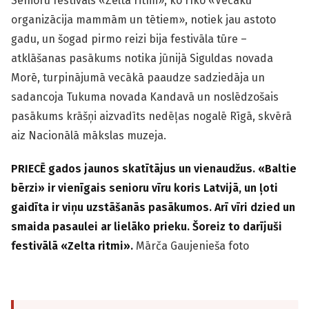
Senioru festivāls «Zelta ritmi», ko rīko «Vecāku
organizācija mammām un tētiem», notiek jau astoto
gadu, un šogad pirmo reizi bija festivāla tūre –
atklāšanas pasākums notika jūnijā Siguldas novada
Morē, turpinājumā vecākā paaudze sadziedāja un
sadancoja Tukuma novada Kandavā un noslēdzošais
pasākums krāšņi aizvadīts nedēļas nogalē Rīgā, skvērā
aiz Nacionālā mākslas muzeja.
PRIECĒ gados jaunos skatītājus un vienaudžus. «Baltie
bērzi» ir vienīgais senioru vīru koris Latvijā, un ļoti
gaidīta ir viņu uzstāšanās pasākumos. Arī vīri dzied un
smaida pasaulei ar lielāko prieku. Šoreiz to darījuši
festivālā «Zelta ritmi».
Mārča Gaujenieša foto