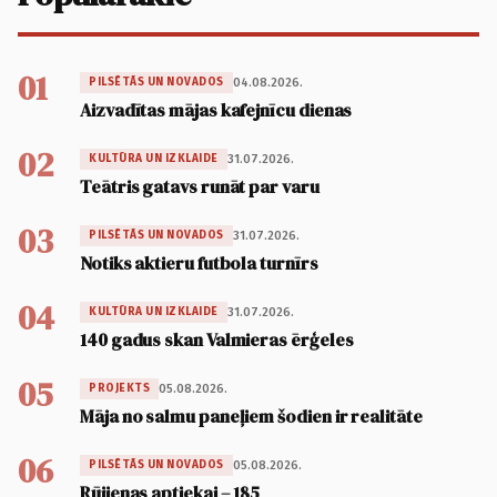
01
04.08.2026.
PILSĒTĀS UN NOVADOS
Aizvadītas mājas kafejnīcu dienas
02
31.07.2026.
KULTŪRA UN IZKLAIDE
Teātris gatavs runāt par varu
03
31.07.2026.
PILSĒTĀS UN NOVADOS
Notiks aktieru futbola turnīrs
04
31.07.2026.
KULTŪRA UN IZKLAIDE
140 gadus skan Valmieras ērģeles
05
05.08.2026.
PROJEKTS
Māja no salmu paneļiem šodien ir realitāte
06
05.08.2026.
PILSĒTĀS UN NOVADOS
Rūjienas aptiekai – 185