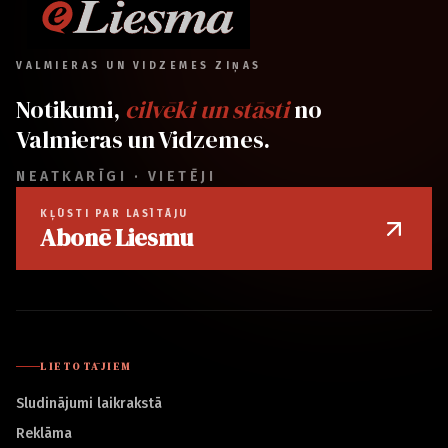
VALMIERAS UN VIDZEMES ZIŅAS
Notikumi,
cilvēki un stāsti
no
Valmieras un Vidzemes.
NEATKARĪGI · VIETĒJI
KĻŪSTI PAR LASĪTĀJU
Abonē Liesmu
LIETOTĀJIEM
Sludinājumi laikrakstā
Reklāma