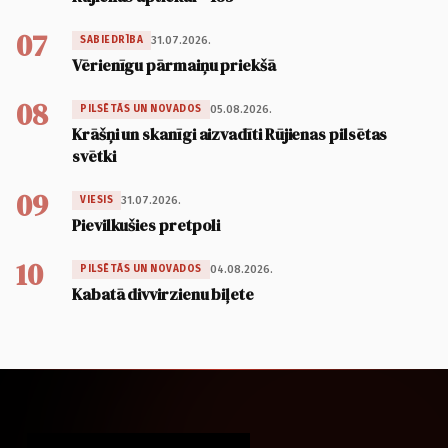
07
31.07.2026.
SABIEDRĪBA
Vērienīgu pārmaiņu priekšā
08
05.08.2026.
PILSĒTĀS UN NOVADOS
Krāšņi un skanīgi aizvadīti Rūjienas pilsētas
svētki
09
31.07.2026.
VIESIS
Pievilkušies pretpoli
10
04.08.2026.
PILSĒTĀS UN NOVADOS
Kabatā divvirzienu biļete