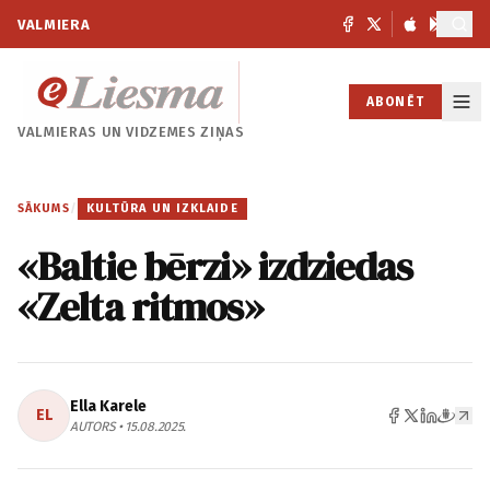
VALMIERA
ABONĒT
VALMIERAS UN
VIDZEMES ZIŅAS
SĀKUMS
/
KULTŪRA UN IZKLAIDE
«Baltie bērzi» izdziedas
«Zelta ritmos»
Ella Karele
EL
AUTORS • 15.08.2025.