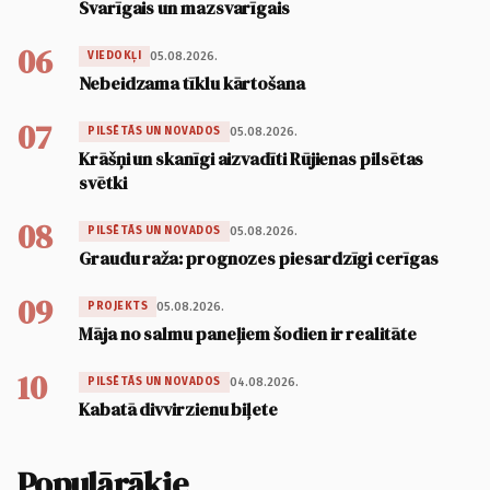
Svarīgais un mazsvarīgais
06
05.08.2026.
VIEDOKĻI
Nebeidzama tīklu kārtošana
07
05.08.2026.
PILSĒTĀS UN NOVADOS
Krāšņi un skanīgi aizvadīti Rūjienas pilsētas
svētki
08
05.08.2026.
PILSĒTĀS UN NOVADOS
Graudu raža: prognozes piesardzīgi cerīgas
09
05.08.2026.
PROJEKTS
Māja no salmu paneļiem šodien ir realitāte
10
04.08.2026.
PILSĒTĀS UN NOVADOS
Kabatā divvirzienu biļete
Populārākie