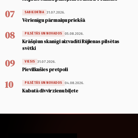
07
31.07.2026.
SABIEDRĪBA
Vērienīgu pārmaiņu priekšā
08
05.08.2026.
PILSĒTĀS UN NOVADOS
Krāšņi un skanīgi aizvadīti Rūjienas pilsētas
svētki
09
31.07.2026.
VIESIS
Pievilkušies pretpoli
10
04.08.2026.
PILSĒTĀS UN NOVADOS
Kabatā divvirzienu biļete