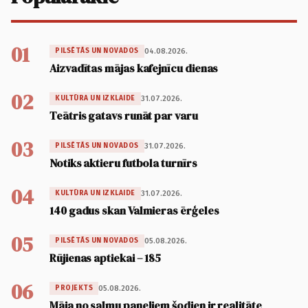
01
04.08.2026.
PILSĒTĀS UN NOVADOS
Aizvadītas mājas kafejnīcu dienas
02
31.07.2026.
KULTŪRA UN IZKLAIDE
Teātris gatavs runāt par varu
03
31.07.2026.
PILSĒTĀS UN NOVADOS
Notiks aktieru futbola turnīrs
04
31.07.2026.
KULTŪRA UN IZKLAIDE
140 gadus skan Valmieras ērģeles
05
05.08.2026.
PILSĒTĀS UN NOVADOS
Rūjienas aptiekai – 185
06
05.08.2026.
PROJEKTS
Māja no salmu paneļiem šodien ir realitāte