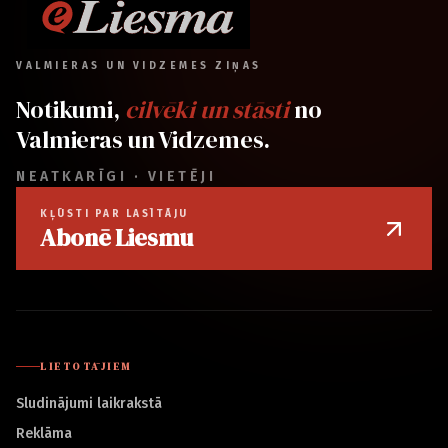
VALMIERAS UN VIDZEMES ZIŅAS
Notikumi,
cilvēki un stāsti
no
Valmieras un Vidzemes.
NEATKARĪGI · VIETĒJI
KĻŪSTI PAR LASĪTĀJU
Abonē Liesmu
LIETOTĀJIEM
Sludinājumi laikrakstā
Reklāma