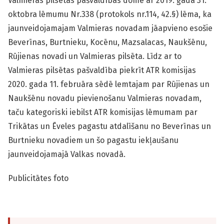
Valmieras pilsētas pašvaldības dome ar 2019. gada 31.
oktobra lēmumu Nr.338 (protokols nr.114, 42.§) lēma, ka
jaunveidojamajam Valmieras novadam jāapvieno esošie
Beverīnas, Burtnieku, Kocēnu, Mazsalacas, Naukšēnu,
Rūjienas novadi un Valmieras pilsēta. Līdz ar to
Valmieras pilsētas pašvaldība piekrīt ATR komisijas
2020. gada 11. februāra sēdē lemtajam par Rūjienas un
Naukšēnu novadu pievienošanu Valmieras novadam,
taču kategoriski iebilst ATR komisijas lēmumam par
Trikātas un Ēveles pagastu atdalīšanu no Beverīnas un
Burtnieku novadiem un šo pagastu iekļaušanu
jaunveidojamajā Valkas novadā.
Publicitātes foto