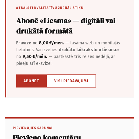
ATBALSTI KVALITATĪVU ŽURNĀLISTIKU
Abonē «Liesma» — digitāli vai
drukātā formātā
E-avīze
no
8,00 €/mēn.
— lasāma web un mobilajās
lietotnēs. Vai izvēlies
drukāto laikrakstu «Liesma»
no
9,50 €/mēn.
— pastkastē trīs reizes nedēļā, ar
pieeju arī e-avīzei.
ABONĒT
VISI PIEDĀVĀJUMI
PIEVIENOJIES SARUNAI
Pievieno komentāru