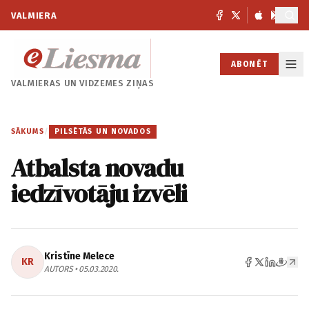
VALMIERA
ABONĒT
VALMIERAS UN
VIDZEMES ZIŅAS
SĀKUMS
/
PILSĒTĀS UN NOVADOS
Atbalsta novadu
iedzīvotāju izvēli
Kristīne Melece
KR
AUTORS • 05.03.2020.