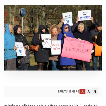
A
A
A
BURTU IZMĒRS