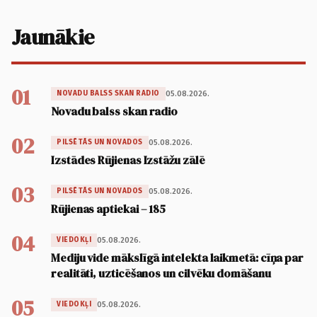
Jaunākie
01
05.08.2026.
NOVADU BALSS SKAN RADIO
Novadu balss skan radio
02
05.08.2026.
PILSĒTĀS UN NOVADOS
Izstādes Rūjienas Izstāžu zālē
03
05.08.2026.
PILSĒTĀS UN NOVADOS
Rūjienas aptiekai – 185
04
05.08.2026.
VIEDOKĻI
Mediju vide mākslīgā intelekta laikmetā: cīņa par
realitāti, uzticēšanos un cilvēku domāšanu
05
05.08.2026.
VIEDOKĻI