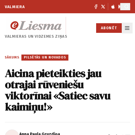
VALMIERA
ABONĒT
VALMIERAS UN
VIDZEMES ZIŅAS
SĀKUMS
/
PILSĒTĀS UN NOVADOS
Aicina pieteikties jau
otrajai rūveniešu
viktorīnai «Satiec savu
kaimiņu!»
Anna Paula Gruzdiņa