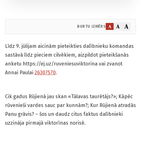
A
A
A
BURTU IZMĒRS
Līdz 9. jūlijam aicinām pieteikties dalībnieku komandas
sastāvā līdz pieciem cilvēkiem, aizpildot pieteikšanās
anketu https://ej.uz/ruveniesuviktorina vai zvanot
Annai Paulai
26307570
.
Cik gadus Rūjienā jau skan «Tālavas taurētājs?»; Kāpēc
rūvenieši vardes sauc par kunnām?; Kur Rūjienā atradās
Panu grāvis? – šos un daudz citus faktus dalībnieki
uzzināja pirmajā viktorīnas norisē.