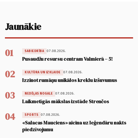
Jaunākie
01
07.08.2026.
SABIEDRĪBA
Pusaudžu resursu centram Valmierā – 5!
02
07.08.2026.
KULTŪRA UN IZKLAIDE
Izzinot rumāņu unikālos kreklu izšuvumus
03
07.08.2026.
NEDĒĻAS NOGALE
Laikmetīgās mākslas izstāde Strenčos
04
07.08.2026.
SPORTS
«Salacas Mauciens» aicina uz leģendāru nakts
piedzīvojumu