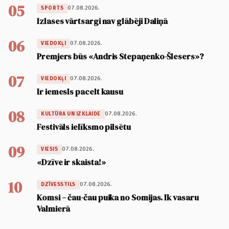
05
07.08.2026.
SPORTS
Izlases vārtsargi nav glābēji Daliņā
06
07.08.2026.
VIEDOKĻI
Premjers būs «Andris Stepaņenko-Šlesers»?
07
07.08.2026.
VIEDOKĻI
Ir iemesls pacelt kausu
08
07.08.2026.
KULTŪRA UN IZKLAIDE
Festivāls ielīksmo pilsētu
09
07.08.2026.
VIESIS
«Dzīve ir skaista!»
10
07.08.2026.
DZĪVESSTILS
Komsi – čau-čau puika no Somijas. Ik vasaru
Valmierā