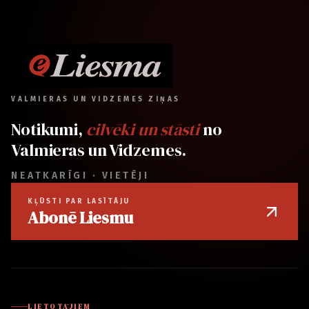
VALMIERAS UN VIDZEMES ZIŅAS
Notikumi,
cilvēki un stāsti
no
Valmieras un Vidzemes.
NEATKARĪGI · VIETĒJI
KĻŪSTI PAR LASĪTĀJU
Abonē Liesmu
LIETOTĀJIEM