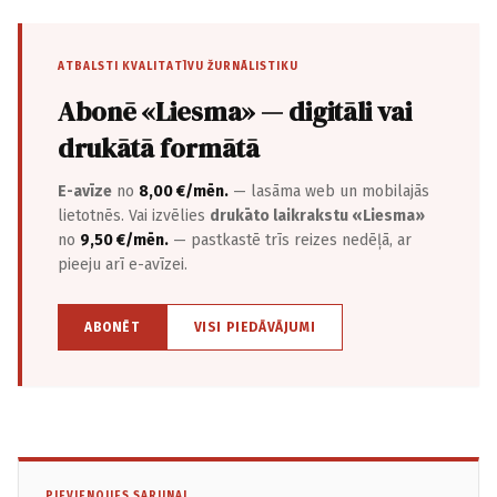
ATBALSTI KVALITATĪVU ŽURNĀLISTIKU
Abonē «Liesma» — digitāli vai
drukātā formātā
E-avīze
no
8,00 €/mēn.
— lasāma web un mobilajās
lietotnēs. Vai izvēlies
drukāto laikrakstu «Liesma»
no
9,50 €/mēn.
— pastkastē trīs reizes nedēļā, ar
pieeju arī e-avīzei.
ABONĒT
VISI PIEDĀVĀJUMI
PIEVIENOJIES SARUNAI