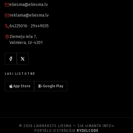
eliesma@eliesma.lv
reklama@eliesma.lv
64225016 · 29449035
Ziemeļu iela 7,
Valmiera, LV-4201
LASI LIETOTNĒ
App Store
Google Play
© 2026 LAIKRAKSTS LIESMA — SIA «IMANTA INFO»
PORTĀLU IZSTRĀDĀJA
RYDELCODE