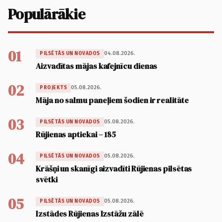
Populārākie
01
04.08.2026.
PILSĒTĀS UN NOVADOS
Aizvadītas mājas kafejnīcu dienas
02
05.08.2026.
PROJEKTS
Māja no salmu paneļiem šodien ir realitāte
03
05.08.2026.
PILSĒTĀS UN NOVADOS
Rūjienas aptiekai – 185
04
05.08.2026.
PILSĒTĀS UN NOVADOS
Krāšņi un skanīgi aizvadīti Rūjienas pilsētas
svētki
05
05.08.2026.
PILSĒTĀS UN NOVADOS
Izstādes Rūjienas Izstāžu zālē