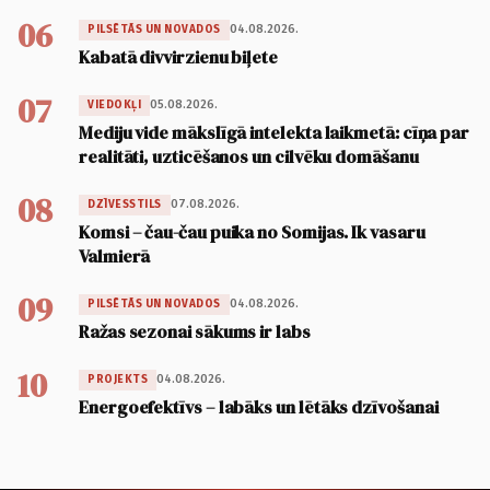
06
04.08.2026.
PILSĒTĀS UN NOVADOS
Kabatā divvirzienu biļete
07
05.08.2026.
VIEDOKĻI
Mediju vide mākslīgā intelekta laikmetā: cīņa par
realitāti, uzticēšanos un cilvēku domāšanu
08
07.08.2026.
DZĪVESSTILS
Komsi – čau-čau puika no Somijas. Ik vasaru
Valmierā
09
04.08.2026.
PILSĒTĀS UN NOVADOS
Ražas sezonai sākums ir labs
10
04.08.2026.
PROJEKTS
Energoefektīvs – labāks un lētāks dzīvošanai